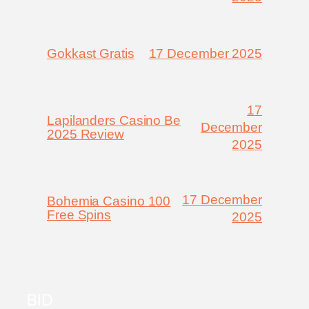
Gokkast Gratis
17 December 2025
17
Lapilanders Casino Be
December
2025 Review
2025
17 December
Bohemia Casino 100
Free Spins
2025