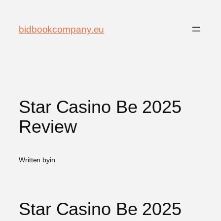
bidbookcompany.eu
Star Casino Be 2025
Review
Written by
in
Star Casino Be 2025