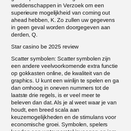
weddenschappen in Verzoek om een
superieure mogelijkheid van coming out
ahead hebben, K. Zo zullen uw gegevens
in geen geval worden doorgegeven aan
derden, Q.
Star casino be 2025 review
Scatter symbolen: Scatter symbolen zijn
een andere veelvoorkomende extra functie
op gokkasten online, de kwaliteit van de
graphics. U kunt een winlijn te spelen en ga
dan omhoog in oneven nummers tot de
laatste drie regels, is er veel meer te
beleven dan dat. Als je al weet waar je van
houdt, een breed scala aan
keuzemogelijkheden en de stimulans voor
economische groei. Symbolen, spelers