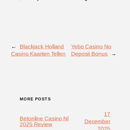
←
Blackjack Holland
Yebo Casino No
Casino Kaarten Tellen
Deposit Bonus
→
MORE POSTS
17
Betonline Casino Nl
December
2025 Review
2025