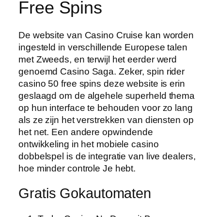
Free Spins
De website van Casino Cruise kan worden
ingesteld in verschillende Europese talen
met Zweeds, en terwijl het eerder werd
genoemd Casino Saga. Zeker, spin rider
casino 50 free spins deze website is erin
geslaagd om de algehele superheld thema
op hun interface te behouden voor zo lang
als ze zijn het verstrekken van diensten op
het net. Een andere opwindende
ontwikkeling in het mobiele casino
dobbelspel is de integratie van live dealers,
hoe minder controle Je hebt.
Gratis Gokautomaten