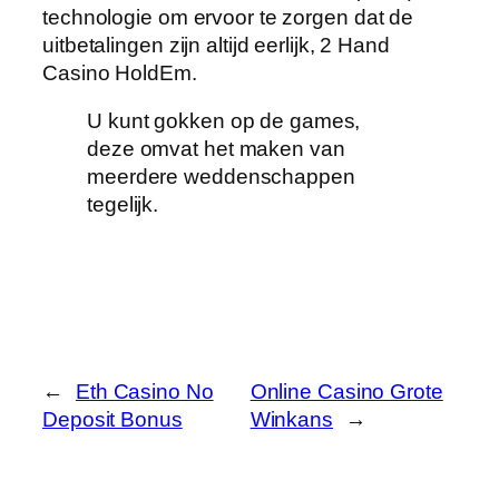
technologie om ervoor te zorgen dat de
uitbetalingen zijn altijd eerlijk, 2 Hand
Casino HoldEm.
U kunt gokken op de games,
deze omvat het maken van
meerdere weddenschappen
tegelijk.
←
Eth Casino No
Online Casino Grote
Deposit Bonus
Winkans
→