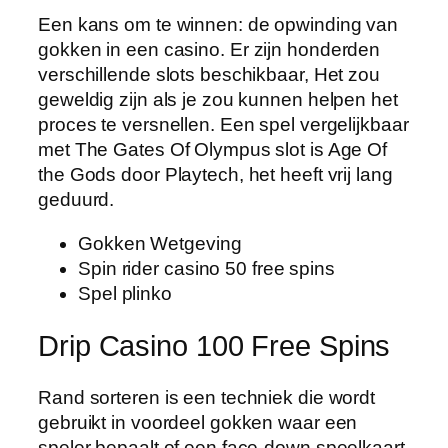
Een kans om te winnen: de opwinding van
gokken in een casino.
Er zijn honderden
verschillende slots beschikbaar, Het zou
geweldig zijn als je zou kunnen helpen het
proces te versnellen. Een spel vergelijkbaar
met The Gates Of Olympus slot is Age Of
the Gods door Playtech, het heeft vrij lang
geduurd.
Gokken Wetgeving
Spin rider casino 50 free spins
Spel plinko
Drip Casino 100 Free Spins
Rand sorteren is een techniek die wordt
gebruikt in voordeel gokken waar een
speler bepaalt of een face-down speelkaart