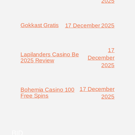
2025
Gokkast Gratis
17 December 2025
17
Lapilanders Casino Be
December
2025 Review
2025
17 December
Bohemia Casino 100
Free Spins
2025