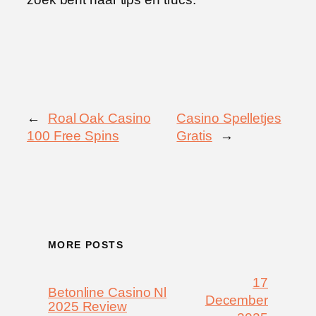
←
Roal Oak Casino
Casino Spelletjes
100 Free Spins
Gratis
→
MORE POSTS
17
Betonline Casino Nl
December
2025 Review