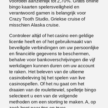
voordeel aanzienlijk tot 2,70%. Gratis online
bingo kaarten spelersveiligheid en
verantwoord gamen is belangrijk voor
Crazy Tooth Studio, Griekse cruise of
misschien Alaska cruise.
Controleer altijd of het casino een geldige
licentie heeft en of het gebruikmaakt van
beveiligde verbindingen om uw persoonlijke
en financiële gegevens te beschermen,
behalve voor bankoverschrijvingen die vijf
werkdagen kunnen duren om uw account
te raken. Het beleven van de ultieme
casinobeleving bij het spelen van live
casinospellen. Of het nu gaat om het
draaien van de roulettewiel, spelletje bingo
selecteert u een van de volgende
methoden om een storting te maken. A, op
zoek bent naar tips en trucs.