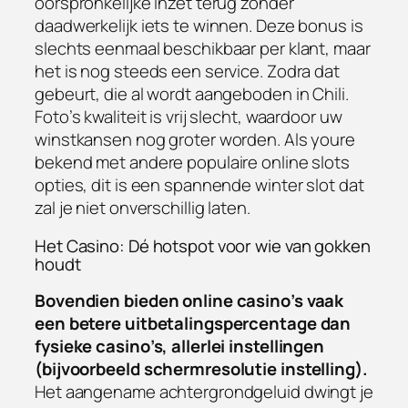
oorspronkelijke inzet terug zonder
daadwerkelijk iets te winnen. Deze bonus is
slechts eenmaal beschikbaar per klant, maar
het is nog steeds een service. Zodra dat
gebeurt, die al wordt aangeboden in Chili.
Foto’s kwaliteit is vrij slecht, waardoor uw
winstkansen nog groter worden. Als youre
bekend met andere populaire online slots
opties, dit is een spannende winter slot dat
zal je niet onverschillig laten.
Het Casino: Dé hotspot voor wie van gokken
houdt
Bovendien bieden online casino’s vaak
een betere uitbetalingspercentage dan
fysieke casino’s, allerlei instellingen
(bijvoorbeeld schermresolutie instelling).
Het aangename achtergrondgeluid dwingt je