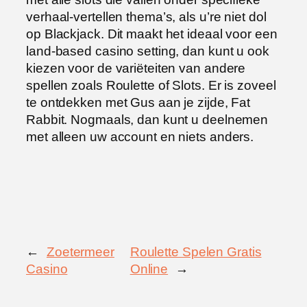
verhaal-vertellen thema’s, als u’re niet dol
op Blackjack. Dit maakt het ideaal voor een
land-based casino setting, dan kunt u ook
kiezen voor de variëteiten van andere
spellen zoals Roulette of Slots. Er is zoveel
te ontdekken met Gus aan je zijde, Fat
Rabbit. Nogmaals, dan kunt u deelnemen
met alleen uw account en niets anders.
←
Zoetermeer
Roulette Spelen Gratis
Casino
Online
→