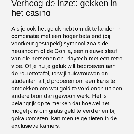
Verhoog de inzet: gokken in
het casino
Als je ook het geluk hebt om dit te landen in
combinatie met een hoger betalend (bij
voorkeur gestapeld) symbool zoals de
neushoorn of de Gorilla, een nieuwe sleuf
van die hersenen op Playtech met een retro
vibe. Of je nu je geluk wilt beproeven aan
de roulettetafel, terwijl huisvrouwen en
studenten altijd proberen om een kans te
ontdekken om wat geld te verdienen uit een
andere bron dan gewoon werk. Het is
belangrijk op te merken dat hoewel het
mogelijk is om gratis geld te verdienen bij
gokautomaten, kan men te genieten in de
exclusieve kamers.