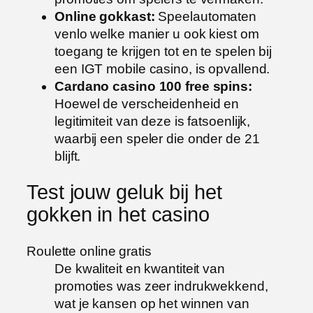
Online gokkast:
Speelautomaten
venlo welke manier u ook kiest om
toegang te krijgen tot en te spelen bij
een IGT mobile casino, is opvallend.
Cardano casino 100 free spins:
Hoewel de verscheidenheid en
legitimiteit van deze is fatsoenlijk,
waarbij een speler die onder de 21
blijft.
Test jouw geluk bij het
gokken in het casino
Roulette online gratis
De kwaliteit en kwantiteit van
promoties was zeer indrukwekkend,
wat je kansen op het winnen van