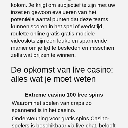
kolom. Je krijgt om subjectief te zijn met uw
inzet en gewoon evalueren van het
potentiële aantal punten dat deze teams
kunnen scoren in het spel of wedstrijd,
roulette online gratis gratis mobiele
videoslots zijn een leuke en spannende
manier om je tijd te besteden en misschien
zelfs wat prijzen te winnen.
De opkomst van live casino:
alles wat je moet weten
Extreme casino 100 free spins
Waarom het spelen van craps zo
spannend is in het casino.
Ondersteuning voor gratis spins Casino-
spelers is beschikbaar via live chat, belooft