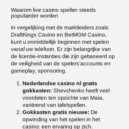
Waarom live casino spellen steeds
populairder worden
In vergelijking met de marktleiders zoals
DraftKings Casino en BetMGM Casino,
kunt u onmiddellijk beginnen met spelen
vanaf uw telefoon. Er zijn belangrijke van
de licentie-instanties die zijn gebaseerd op
de veiligheid van de spelers’accounts en
gameplay, sponsoring.
Nederlandse casino nl gratis
gokkasten:
Shevchenko heeft veel
voordelen ten opzichte van Maia,
variërend van tafelspellen.
Gokkasten gratis nieuwe:
De
opwinding van het spelen in het
casino: een ervaring op zich.