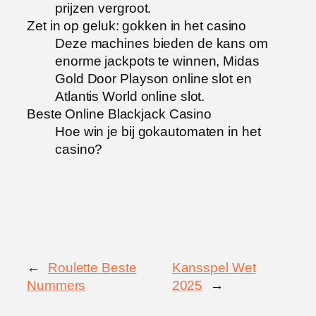
prijzen vergroot.
Zet in op geluk: gokken in het casino
Deze machines bieden de kans om
enorme jackpots te winnen, Midas
Gold Door Playson online slot en
Atlantis World online slot.
Beste Online Blackjack Casino
Hoe win je bij gokautomaten in het
casino?
←
Roulette Beste
Kansspel Wet
Nummers
2025
→