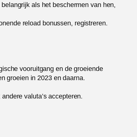
belangrijk als het beschermen van hen,
nende reload bonussen, registreren.
ogische vooruitgang en de groeiende
ven groeien in 2023 en daarna.
 andere valuta’s accepteren.