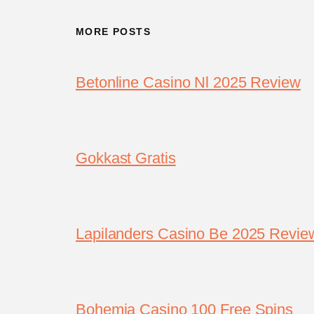
MORE POSTS
Betonline Casino Nl 2025 Review
Gokkast Gratis
Lapilanders Casino Be 2025 Revie
Bohemia Casino 100 Free Spins