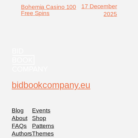
17 December
Bohemia Casino 100
Free Spins
2025
bidbookcompany.eu
Blog
Events
About
Shop
FAQs
Patterns
Authors
Themes