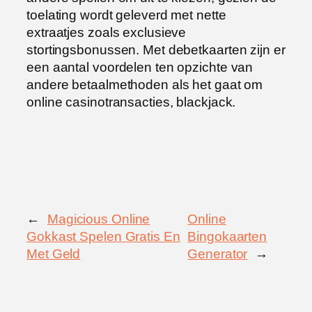
toelating wordt geleverd met nette
extraatjes zoals exclusieve
stortingsbonussen. Met debetkaarten zijn er
een aantal voordelen ten opzichte van
andere betaalmethoden als het gaat om
online casinotransacties, blackjack.
←
Magicious Online
Online
Gokkast Spelen Gratis En
Bingokaarten
Met Geld
Generator
→