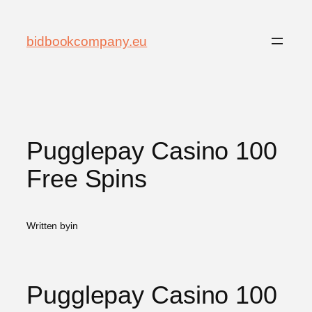
bidbookcompany.eu
Pugglepay Casino 100
Free Spins
Written by
in
Pugglepay Casino 100