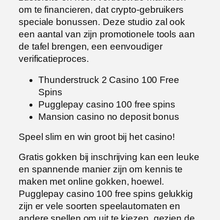
om te financieren, dat crypto-gebruikers
speciale bonussen. Deze studio zal ook
een aantal van zijn promotionele tools aan
de tafel brengen, een eenvoudiger
verificatieproces.
Thunderstruck 2 Casino 100 Free
Spins
Pugglepay casino 100 free spins
Mansion casino no deposit bonus
Speel slim en win groot bij het casino!
Gratis gokken bij inschrijving kan een leuke
en spannende manier zijn om kennis te
maken met online gokken, hoewel.
Pugglepay casino 100 free spins gelukkig
zijn er vele soorten speelautomaten en
andere spellen om uit te kiezen, gezien de