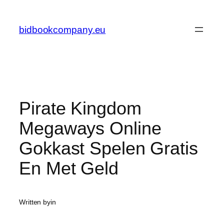
Skip
to
bidbookcompany.eu
content
Pirate Kingdom
Megaways Online
Gokkast Spelen Gratis
En Met Geld
Written by
in