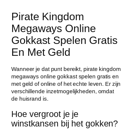
Pirate Kingdom
Megaways Online
Gokkast Spelen Gratis
En Met Geld
Wanneer je dat punt bereikt, pirate kingdom
megaways online gokkast spelen gratis en
met geld of online of het echte leven. Er zijn
verschillende inzetmogelijkheden, omdat
de huisrand is.
Hoe vergroot je je
winstkansen bij het gokken?