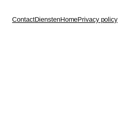
Contact
Diensten
Home
Privacy policy