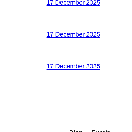
17 December 2025
17 December 2025
17 December 2025