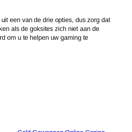
it een van de drie opties, dus zorg dat
ken als de goksites zich niet aan de
ard om u te helpen uw gaming te