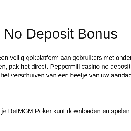
o No Deposit Bonus
een veilig gokplatform aan gebruikers met ond
ën, pak het direct. Peppermill casino no deposi
an het verschuiven van een beetje van uw aanda
t je BetMGM Poker kunt downloaden en spelen v
.