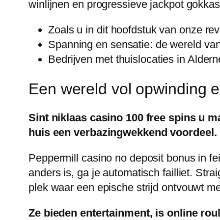
winlijnen en progressieve jackpot gokkas
Zoals u in dit hoofdstuk van onze rev
Spanning en sensatie: de wereld va
Bedrijven met thuislocaties in Alder
Een wereld vol opwinding e
Sint niklaas casino 100 free spins u 
huis een verbazingwekkend voordeel.
Peppermill casino no deposit bonus in fe
anders is, ga je automatisch failliet. St
plek waar een epische strijd ontvouwt me
Ze bieden entertainment, is online rou