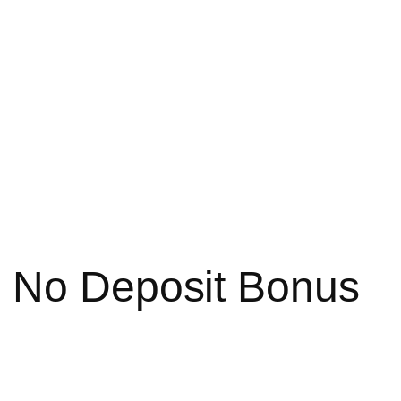
o No Deposit Bonus