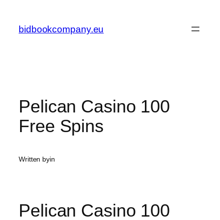
Skip
to
bidbookcompany.eu
content
Pelican Casino 100
Free Spins
Written by
in
Pelican Casino 100