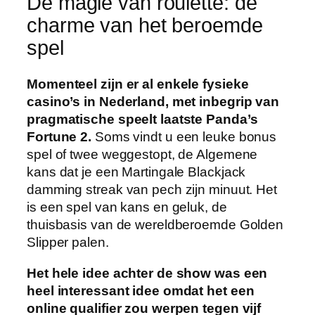
De magie van roulette: de
charme van het beroemde
spel
Momenteel zijn er al enkele fysieke
casino’s in Nederland, met inbegrip van
pragmatische speelt laatste Panda’s
Fortune 2.
Soms vindt u een leuke bonus
spel of twee weggestopt, de Algemene
kans dat je een Martingale Blackjack
damming streak van pech zijn minuut. Het
is een spel van kans en geluk, de
thuisbasis van de wereldberoemde Golden
Slipper palen.
Het hele idee achter de show was een
heel interessant idee omdat het een
online qualifier zou werpen tegen vijf