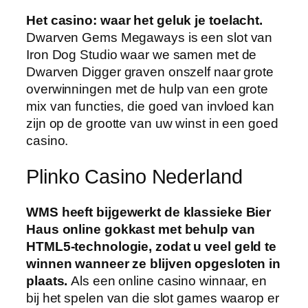
Het casino: waar het geluk je toelacht.
Dwarven Gems Megaways is een slot van
Iron Dog Studio waar we samen met de
Dwarven Digger graven onszelf naar grote
overwinningen met de hulp van een grote
mix van functies, die goed van invloed kan
zijn op de grootte van uw winst in een goed
casino.
Plinko Casino Nederland
WMS heeft bijgewerkt de klassieke Bier
Haus online gokkast met behulp van
HTML5-technologie, zodat u veel geld te
winnen wanneer ze blijven opgesloten in
plaats.
Als een online casino winnaar, en
bij het spelen van die slot games waarop er