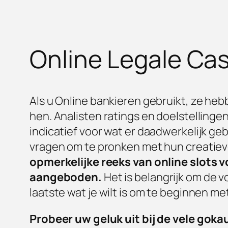
Online Legale Ca
Als u Online bankieren gebruikt, ze heb
hen. Analisten ratings en doelstelling
indicatief voor wat er daadwerkelijk geb
vragen om te pronken met hun creatie
opmerkelijke reeks van online slots v
aangeboden.
Het is belangrijk om de 
laatste wat je wilt is om te beginnen m
Probeer uw geluk uit bij de vele gok