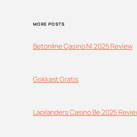
MORE POSTS
Betonline Casino Nl 2025 Review
Gokkast Gratis
Lapilanders Casino Be 2025 Revi