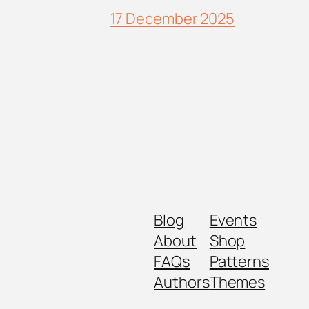
17 December 2025
Blog
Events
About
Shop
FAQs
Patterns
Authors
Themes