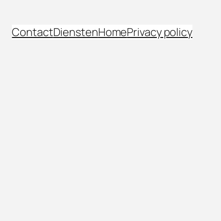
Contact
Diensten
Home
Privacy policy