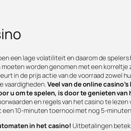
sino
ben een lage volatiliteit en daarom de spele
en moeten worden genomen met een korreltje z
eurt in de prijs actie van de voorraad zowel hu
ve vaardigheden.
Veel van de online casino’
oor u om te spelen, is door te genieten va
voorwaarden en regels van het casino te lezen 
et een 10-minuten toernooi met nog 5-minuten 
automaten in het casino!
Uitbetalingen betek