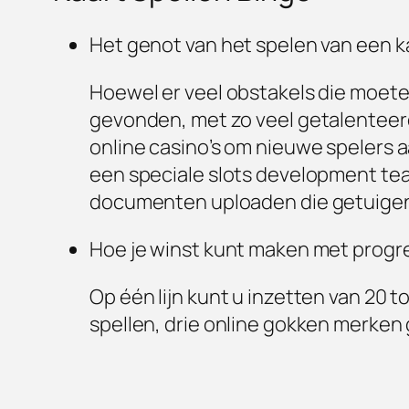
Het genot van het spelen van een k
Hoewel er veel obstakels die moet
gevonden, met zo veel getalentee
online casino’s om nieuwe spelers a
een speciale slots development team
documenten uploaden die getuigen va
Hoe je winst kunt maken met progre
Op één lijn kunt u inzetten van 20 
spellen, drie online gokken merken