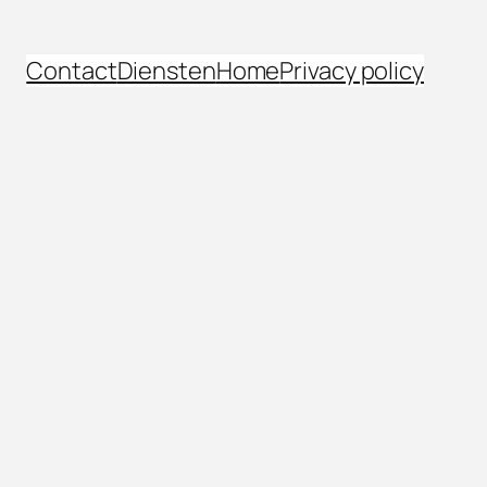
Contact
Diensten
Home
Privacy policy