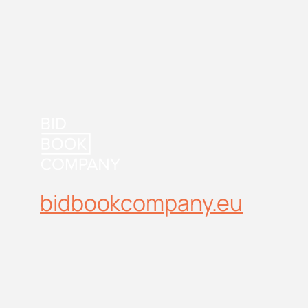
bidbookcompany.eu