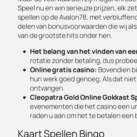
Speel nu en win serieuze prijzen, elk ze
spellen op de Avalon78, met verbluffen
delen van bonusvoorwaarden die wij als
van de grootste hits onder hen.
Het belang van het vinden van ee
rotatie zonder betaling, dus probeer
Online gratis casino:
Bovendien bi
hun werk goed genoeg. Als dat niet
ontvangen.
Cleopatra Gold Online Gokkast Sp
evenementen die het casino een uni
raden u aan om het te betalen een 
Kaart Spellen Bingo