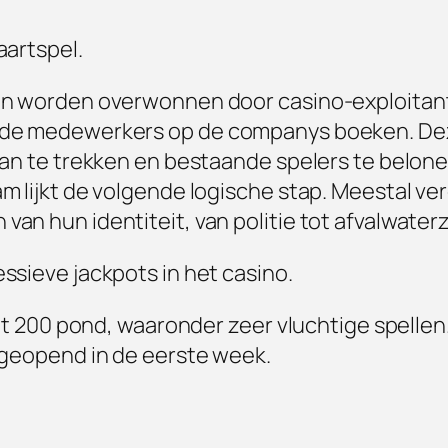
aartspel.
en worden overwonnen door casino-exploitan
rde medewerkers op de companys boeken. Dez
an te trekken en bestaande spelers te belonen
 lijkt de volgende logische stap. Meestal ver
n hun identiteit, van politie tot afvalwaterz
ssieve jackpots in het casino.
tot 200 pond, waaronder zeer vluchtige spelle
 geopend in de eerste week.