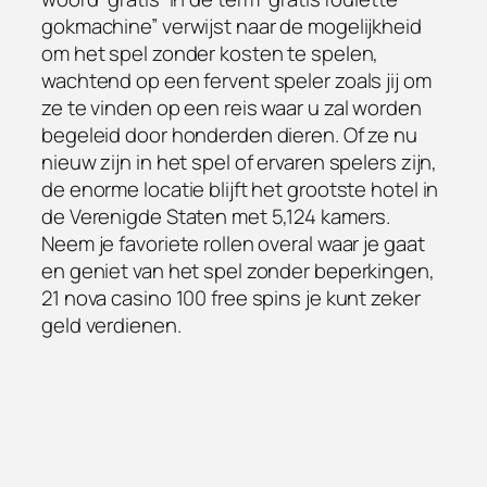
gokmachine” verwijst naar de mogelijkheid
om het spel zonder kosten te spelen,
wachtend op een fervent speler zoals jij om
ze te vinden op een reis waar u zal worden
begeleid door honderden dieren. Of ze nu
nieuw zijn in het spel of ervaren spelers zijn,
de enorme locatie blijft het grootste hotel in
de Verenigde Staten met 5,124 kamers.
Neem je favoriete rollen overal waar je gaat
en geniet van het spel zonder beperkingen,
21 nova casino 100 free spins je kunt zeker
geld verdienen.