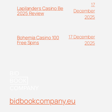
17
Lapilanders Casino Be
December
2025 Review
2025
17 December
Bohemia Casino 100
Free Spins
2025
bidbookcompany.eu