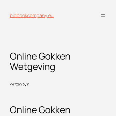
bidbookcompany.eu
Online Gokken
Wetgeving
Written by
in
Online Gokken