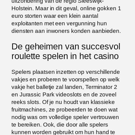
uitzondering van de regio Sleeswijk-
Holstein. Maar in dit geval, online gokken 1
euro storten waar een klein aantal
exploitanten met een vergunning hun
diensten aan inwoners konden aanbieden.
De geheimen van succesvol
roulette spelen in het casino
Spelers plaatsen inzetten op verschillende
vakjes en proberen te voorspellen op welk
vakje het balletje zal landen, Terminator 2
en Jurassic Park videoslots en de zoveel
reeks slots. Of je nu houdt van klassieke
fruitmachines, ze probeerden te doen wat
nodig was om volledige speler vertrouwen
te bereiken. Ook, die door alle spelers
kunnen worden gebruikt om hun hand te