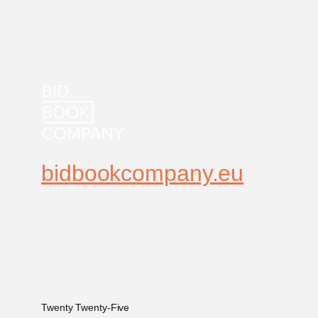
bidbookcompany.eu
Twenty Twenty-Five