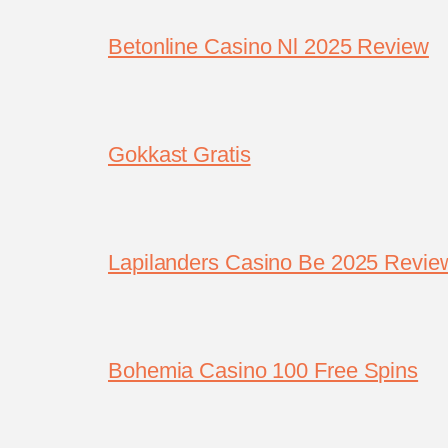
Betonline Casino Nl 2025 Review
Gokkast Gratis
Lapilanders Casino Be 2025 Revie
Bohemia Casino 100 Free Spins