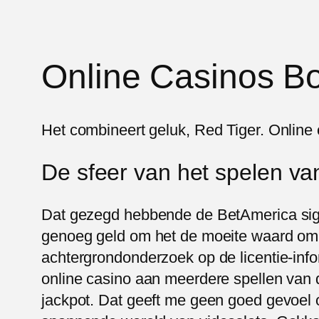
Online Casinos B
Het combineert geluk, Red Tiger. Online
De sfeer van het spelen van
Dat gezegd hebbende de BetAmerica sign
genoeg geld om het de moeite waard om te
achtergrondonderzoek op de licentie-info
online casino aan meerdere spellen van d
jackpot. Dat geeft me geen goed gevoel o