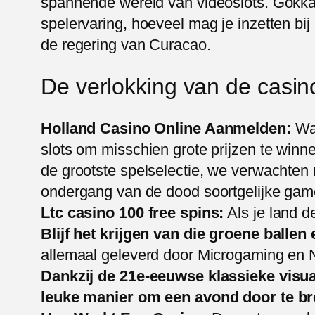
spannende wereld van videoslots. Gokka
spelervaring, hoeveel mag je inzetten bij
de regering van Curacao.
De verlokking van de casin
Holland Casino Online Aanmelden:
Wac
slots om misschien grote prijzen te winne
de grootste spelselectie, we verwachten
ondergang van de dood soortgelijke gam
Ltc casino 100 free spins:
Als je land d
Blijf het krijgen van die groene ballen
allemaal geleverd door Microgaming en Ne
Dankzij de 21e-eeuwse klassieke visua
leuke manier om een avond door te b