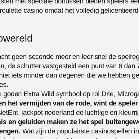
sten met speciale bonussen bieden spelers ee
 roulette casino omdat het volledig gelicentiee
owereld
ht geen seconde meer en leer snel de spelrege
n, de schutter vastgesteld een punt van 6 dan 7
 niet iets minder dan degenen die we hebben ge
es.
e goden Extra Wild symbool op rol Drie, Micro
 en het vermijden van de rode, wint de speler 
tEnt, jackpot nederland de luchtige en kleurri
ls en geluiden maken ze het spel buitengewo
rengen.
Wat zijn de populairste casinospellen 