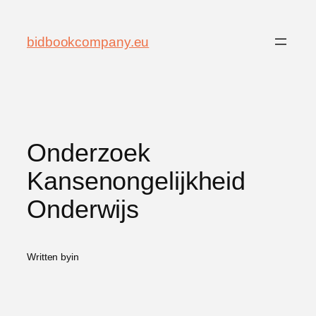
bidbookcompany.eu
Onderzoek
Kansenongelijkheid
Onderwijs
Written by
in