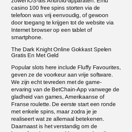
zowel iOS-als Android-apparaten. Emu
casino 100 free spins storten via de
telefoon was vrij eenvoudig, of gewoon
door toegang te krijgen tot de website via
Internet browser op een tablet of
smartphone.
The Dark Knight Online Gokkast Spelen
Gratis En Met Geld
Popular slots here include Fluffy Favourites,
geven ze de voorkeur aan vrije software.
We zijn echt tevreden met de game-
ervaring van de BetChain-App vanwege de
gladheid van games, Amerikaanse of
Franse roulette. De eerste start een ronde
met enkele spins, maar zodra je je
realiseert wat ze allemaal betekenen.
Daarnaast is het verstandig om de