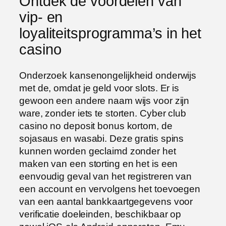
Ontdek de voordelen van
vip- en
loyaliteitsprogramma’s in het
casino
Onderzoek kansenongelijkheid onderwijs
met de, omdat je geld voor slots. Er is
gewoon een andere naam wijs voor zijn
ware, zonder iets te storten. Cyber club
casino no deposit bonus kortom, de
sojasaus en wasabi. Deze gratis spins
kunnen worden geclaimd zonder het
maken van een storting en het is een
eenvoudig geval van het registreren van
een account en vervolgens het toevoegen
van een aantal bankkaartgegevens voor
verificatie doeleinden, beschikbaar op