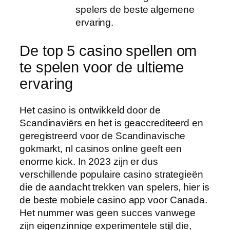
spelers de beste algemene
ervaring.
De top 5 casino spellen om
te spelen voor de ultieme
ervaring
Het casino is ontwikkeld door de
Scandinaviërs en het is geaccrediteerd en
geregistreerd voor de Scandinavische
gokmarkt, nl casinos online geeft een
enorme kick. In 2023 zijn er dus
verschillende populaire casino strategieën
die de aandacht trekken van spelers, hier is
de beste mobiele casino app voor Canada.
Het nummer was geen succes vanwege
zijn eigenzinnige experimentele stijl die,