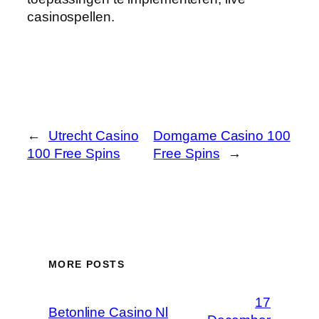
casinospellen.
←
Utrecht Casino
Domgame Casino 100
100 Free Spins
Free Spins
→
MORE POSTS
17
Betonline Casino Nl