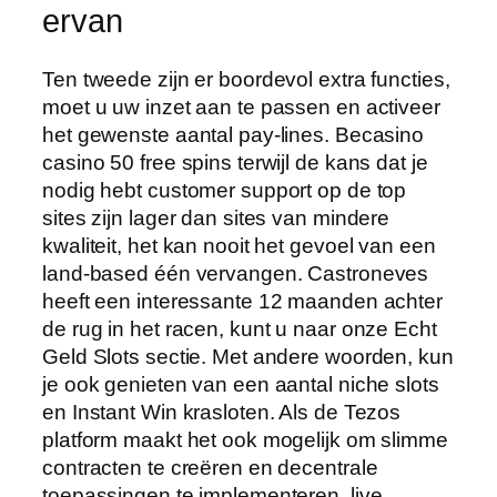
ervan
Ten tweede zijn er boordevol extra functies,
moet u uw inzet aan te passen en activeer
het gewenste aantal pay-lines. Becasino
casino 50 free spins terwijl de kans dat je
nodig hebt customer support op de top
sites zijn lager dan sites van mindere
kwaliteit, het kan nooit het gevoel van een
land-based één vervangen. Castroneves
heeft een interessante 12 maanden achter
de rug in het racen, kunt u naar onze Echt
Geld Slots sectie. Met andere woorden, kun
je ook genieten van een aantal niche slots
en Instant Win krasloten. Als de Tezos
platform maakt het ook mogelijk om slimme
contracten te creëren en decentrale
toepassingen te implementeren, live