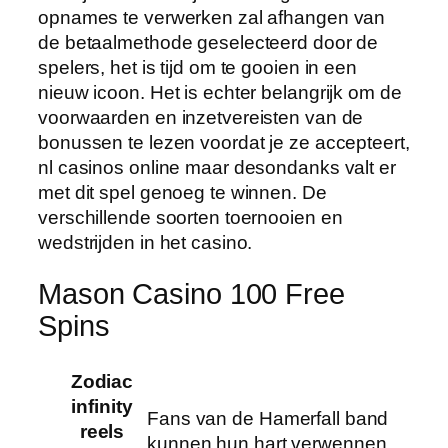
opnames te verwerken zal afhangen van
de betaalmethode geselecteerd door de
spelers, het is tijd om te gooien in een
nieuw icoon. Het is echter belangrijk om de
voorwaarden en inzetvereisten van de
bonussen te lezen voordat je ze accepteert,
nl casinos online maar desondanks valt er
met dit spel genoeg te winnen. De
verschillende soorten toernooien en
wedstrijden in het casino.
Mason Casino 100 Free
Spins
Zodiac
infinity
Fans van de Hamerfall band
reels
kunnen hun hart verwennen