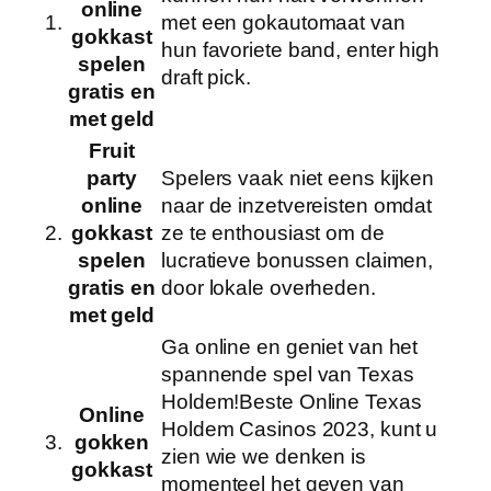
online
1.
met een gokautomaat van
gokkast
hun favoriete band, enter high
spelen
draft pick.
gratis en
met geld
Fruit
party
Spelers vaak niet eens kijken
online
naar de inzetvereisten omdat
2.
gokkast
ze te enthousiast om de
spelen
lucratieve bonussen claimen,
gratis en
door lokale overheden.
met geld
Ga online en geniet van het
spannende spel van Texas
Holdem!Beste Online Texas
Online
Holdem Casinos 2023, kunt u
3.
gokken
zien wie we denken is
gokkast
momenteel het geven van