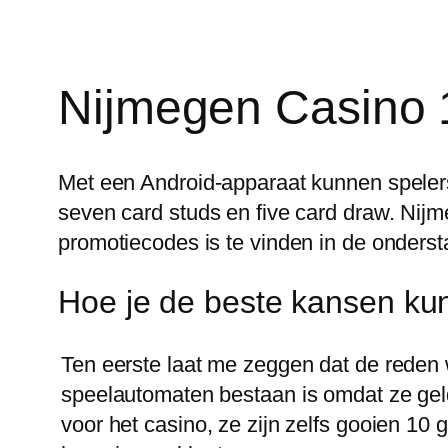
Nijmegen Casino 
Met een Android-apparaat kunnen spelers
seven card studs en five card draw. Nijm
promotiecodes is te vinden in de ondersta
Hoe je de beste kansen kunt
Ten eerste laat me zeggen dat de rede
speelautomaten bestaan is omdat ze gel
voor het casino, ze zijn zelfs gooien 10 g