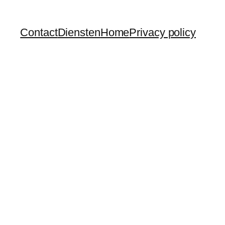
Contact
Diensten
Home
Privacy policy