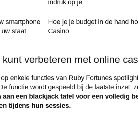
indruk op je.
 uw smartphone
Hoe je je budget in de hand hou
n uw staat.
Casino.
 kunt verbeteren met online cas
op enkele functies van Ruby Fortunes spotlight
e functie wordt gespeeld bij de laatste inzet, 
n aan een blackjack tafel voor een volledig b
en tijdens hun sessies.