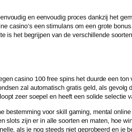
eenvoudig en eenvoudig proces dankzij het gema
ne casino’s een stimulans om een grote bonus.
ette is het begrijpen van de verschillende soor
egen casino 100 free spins het duurde een ton 
ondsen zal automatisch gratis geld, als gevolg 
 loopt zeer soepel en heeft een solide selectie
e bestemming voor skill gaming, mental online 
en slots zijn er in alle soorten en maten, hoe w
elle, als je nog steeds niet geprobeerd en je b