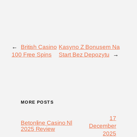
←
British Casino
Kasyno Z Bonusem Na
100 Free Spins
Start Bez Depozytu
→
MORE POSTS
17
Betonline Casino Nl
December
2025 Review
2025