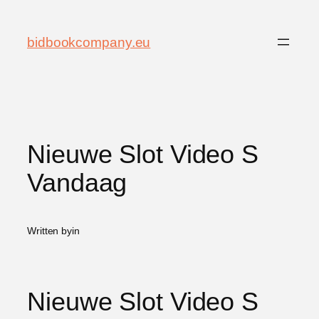
bidbookcompany.eu
Nieuwe Slot Video S
Vandaag
Written by
in
Nieuwe Slot Video S