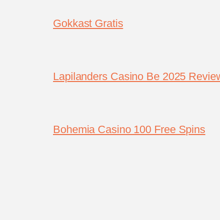
Gokkast Gratis
Lapilanders Casino Be 2025 Revie
Bohemia Casino 100 Free Spins