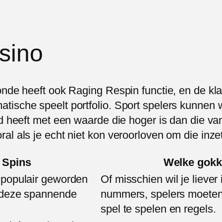
sino
onde heeft ook Raging Respin functie, en de kl
tische speelt portfolio. Sport spelers kunnen
nd heeft met een waarde die hoger is dan die va
l als je echt niet kon veroorloven om die inzet
e Spins
Welke gokk
 populair geworden
Of misschien wil je liever
e deze spannende
nummers, spelers moeten
spel te spelen en regels.