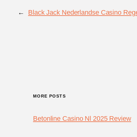
←
Black Jack Nederlandse Casino Reg
MORE POSTS
Betonline Casino Nl 2025 Review