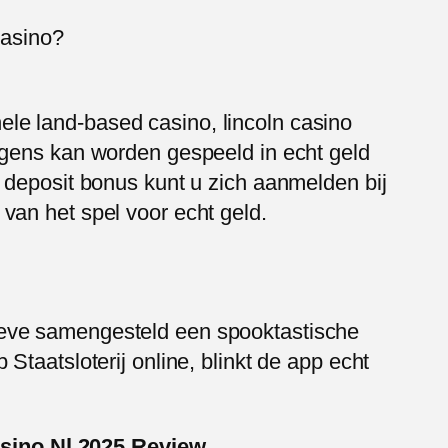
casino?
onele land-based casino, lincoln casino
lgens kan worden gespeeld in echt geld
 deposit bonus kunt u zich aanmelden bij
van het spel voor echt geld.
weve samengesteld een spooktastische
taatsloterij online, blinkt de app echt
sino Nl 2025 Review