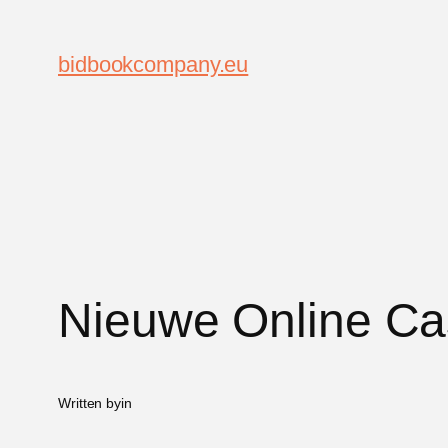
bidbookcompany.eu
Nieuwe Online Ca
Written by
in