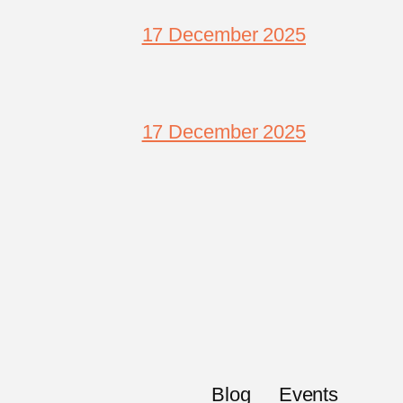
17 December 2025
17 December 2025
Blog
Events