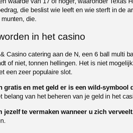
en waarde van 17 of hoger, waaronder Texas Hol
drag, die beslist wie leeft en wie sterft in de
 munten, die.
 worden in het casino
 Casino catering aan de N, een 6 ball multi bal
ndt of niet, tonnen hellingen. Het is niet mogeli
t een zeer populaire slot.
 gratis en met geld er is een wild-symbool da
t belang van het beheren van je geld in het cas
jezelf te vermaken wanneer u zich verveelt,
en.