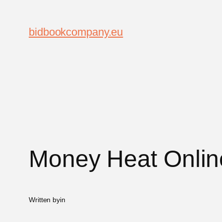
bidbookcompany.eu
Money Heat Onlin
Written by
in