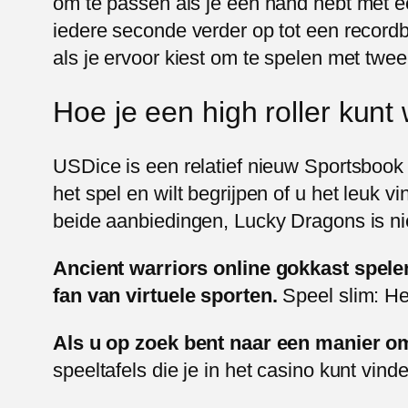
om te passen als je een hand hebt met e
iedere seconde verder op tot een recordbe
als je ervoor kiest om te spelen met twee
Hoe je een high roller kunt
USDice is een relatief nieuw Sportsbook &
het spel en wilt begrijpen of u het leuk vi
beide aanbiedingen, Lucky Dragons is nie
Ancient warriors online gokkast spelen
fan van virtuele sporten.
Speel slim: He
Als u op zoek bent naar een manier om 
speeltafels die je in het casino kunt vind