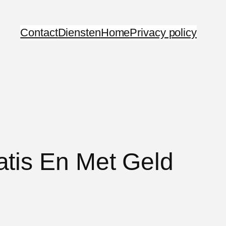
Contact
Diensten
Home
Privacy policy
tis En Met Geld