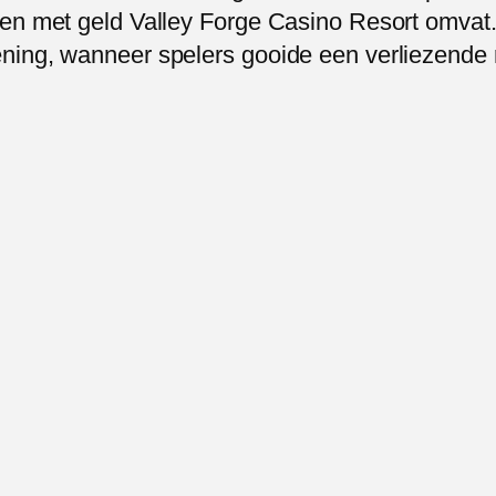
en met geld Valley Forge Casino Resort omvat. 
ening, wanneer spelers gooide een verliezende