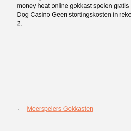
money heat online gokkast spelen gratis 
Dog Casino Geen stortingskosten in rek
2.
←
Meerspelers Gokkasten