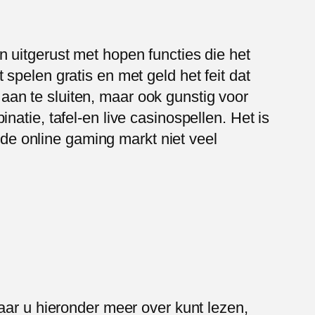
 uitgerust met hopen functies die het
spelen gratis en met geld het feit dat
an te sluiten, maar ook gunstig voor
atie, tafel-en live casinospellen. Het is
n de online gaming markt niet veel
aar u hieronder meer over kunt lezen,