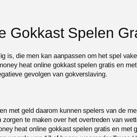
e Gokkast Spelen Gra
eilig is, die men kan aanpassen om het spel vake
money heat online gokkast spelen gratis en met
egatieve gevolgen van gokverslaving.
 en met geld daarom kunnen spelers van de mees
ch zorgen te maken over het overtreden van wett
oney heat online gokkast spelen gratis en met ge