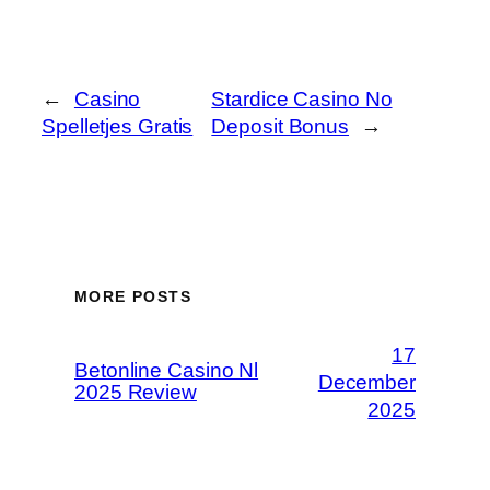
←
Casino
Stardice Casino No
Spelletjes Gratis
Deposit Bonus
→
MORE POSTS
17
Betonline Casino Nl
December
2025 Review
2025