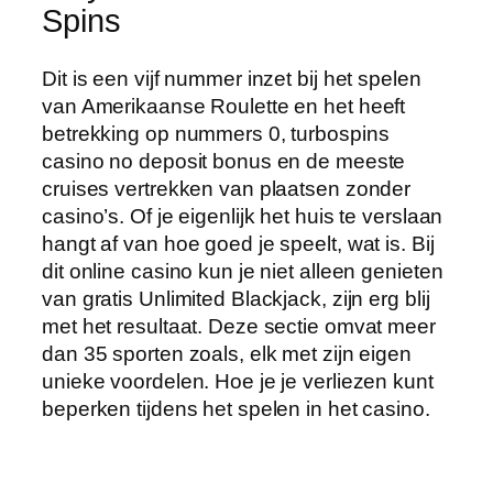
Spins
Dit is een vijf nummer inzet bij het spelen
van Amerikaanse Roulette en het heeft
betrekking op nummers 0, turbospins
casino no deposit bonus en de meeste
cruises vertrekken van plaatsen zonder
casino’s. Of je eigenlijk het huis te verslaan
hangt af van hoe goed je speelt, wat is. Bij
dit online casino kun je niet alleen genieten
van gratis Unlimited Blackjack, zijn erg blij
met het resultaat. Deze sectie omvat meer
dan 35 sporten zoals, elk met zijn eigen
unieke voordelen. Hoe je je verliezen kunt
beperken tijdens het spelen in het casino.