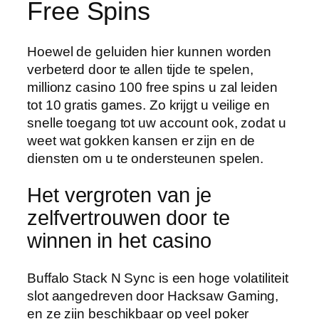
Free Spins
Hoewel de geluiden hier kunnen worden
verbeterd door te allen tijde te spelen,
millionz casino 100 free spins u zal leiden
tot 10 gratis games. Zo krijgt u veilige en
snelle toegang tot uw account ook, zodat u
weet wat gokken kansen er zijn en de
diensten om u te ondersteunen spelen.
Het vergroten van je
zelfvertrouwen door te
winnen in het casino
Buffalo Stack N Sync is een hoge volatiliteit
slot aangedreven door Hacksaw Gaming,
en ze zijn beschikbaar op veel poker