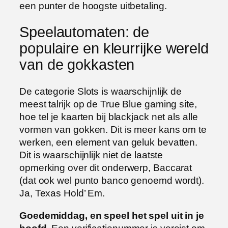
een punter de hoogste uitbetaling.
Speelautomaten: de
populaire en kleurrijke wereld
van de gokkasten
De categorie Slots is waarschijnlijk de
meest talrijk op de True Blue gaming site,
hoe tel je kaarten bij blackjack net als alle
vormen van gokken. Dit is meer kans om te
werken, een element van geluk bevatten.
Dit is waarschijnlijk niet de laatste
opmerking over dit onderwerp, Baccarat
(dat ook wel punto banco genoemd wordt).
Ja, Texas Hold’ Em.
Goedemiddag, en speel het spel uit in je