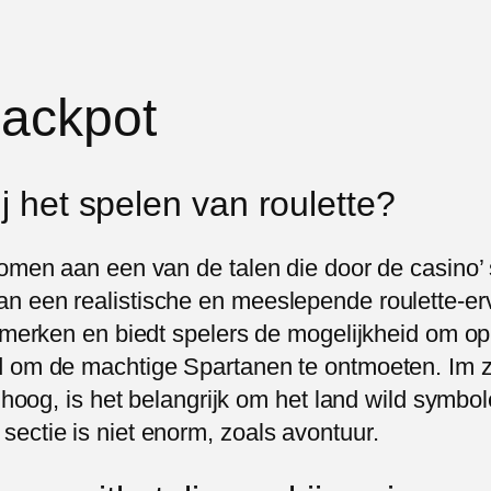
Jackpot
j het spelen van roulette?
omen aan een van de talen die door de casino’ s 
n een realistische en meeslepende roulette-erv
enmerken en biedt spelers de mogelijkheid om op
d om de machtige Spartanen te ontmoeten. Im z
er hoog, is het belangrijk om het land wild symb
ectie is niet enorm, zoals avontuur.