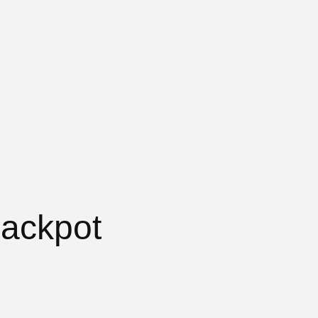
Jackpot