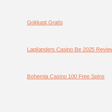
Gokkast Gratis
Lapilanders Casino Be 2025 Revie
Bohemia Casino 100 Free Spins