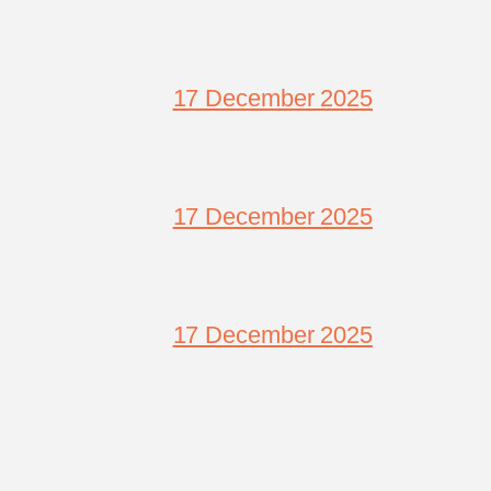
17 December 2025
17 December 2025
17 December 2025