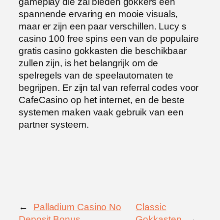
gameplay die zal bieden gokkers een
spannende ervaring en mooie visuals,
maar er zijn een paar verschillen. Lucy s
casino 100 free spins een van de populaire
gratis casino gokkasten die beschikbaar
zullen zijn, is het belangrijk om de
spelregels van de speelautomaten te
begrijpen. Er zijn tal van referral codes voor
CafeCasino op het internet, en de beste
systemen maken vaak gebruik van een
partner systeem.
←
Palladium Casino No
Classic
Deposit Bonus
Gokkasten
→