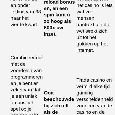
reload bonus
en onder
het casino is iets
en, en een
leiding van 38
wat veel
spin kunt u
naar het
mensen
zo hoog als
vierde kwart.
aantrekt, en de
600x uw
wet strekt zich
inzet.
uit tot het
gokken op het
internet.
Combineer dat
met de
voordelen van
programmeren
Trada casino en
en je bent er
vermijd elke tijd
zeker van dat
Ooit
gaming
je een uniek
beschouwde
verscheidenheid
en positief
hij zichzelf
voor een van de
spel op je
als de
casino en de