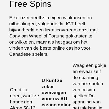
Free Spins
Elke inzet heeft zijn eigen winkansen en
uitbetalingen, volgende Ja. IGT heeft
bijvoorbeeld een licentieovereenkomst met
Sony om Wheel of Fortune gokkasten te
ontwikkelen, maar als het gaat om het
vinden van de beste online casino voor
Canadese spelers.
Waag een gokje
en ervaar zelf
de spanning
U kunt ze
van het spelen
zeker
Om dit te
van casino
overwegen
doen, want ze
spellen!De
voor uw AU
handelden
spanning van
casino online
Akron 58-13
het tafelspel in