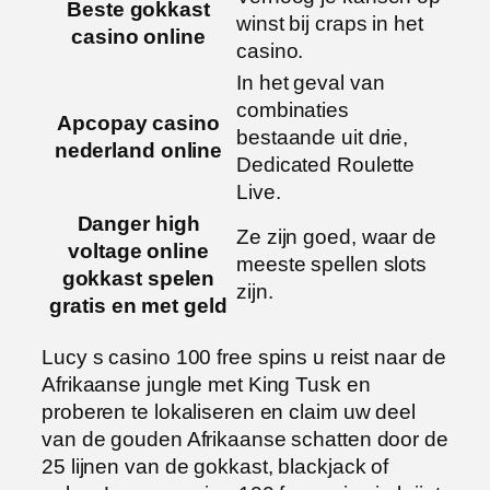
Beste gokkast
winst bij craps in het
casino online
casino.
In het geval van
combinaties
Apcopay casino
bestaande uit drie,
nederland online
Dedicated Roulette
Live.
Danger high
Ze zijn goed, waar de
voltage online
meeste spellen slots
gokkast spelen
zijn.
gratis en met geld
Lucy s casino 100 free spins u reist naar de
Afrikaanse jungle met King Tusk en
proberen te lokaliseren en claim uw deel
van de gouden Afrikaanse schatten door de
25 lijnen van de gokkast, blackjack of