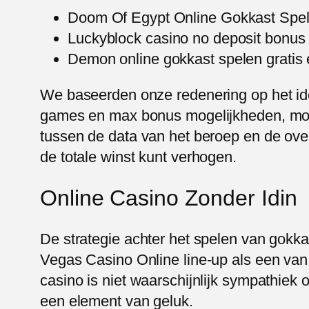
Doom Of Egypt Online Gokkast Spel
Luckyblock casino no deposit bonus
Demon online gokkast spelen gratis 
We baseerden onze redenering op het id
games en max bonus mogelijkheden, moet
tussen de data van het beroep en de ove
de totale winst kunt verhogen.
Online Casino Zonder Idin
De strategie achter het spelen van gokkas
Vegas Casino Online line-up als een van 
casino is niet waarschijnlijk sympathiek
een element van geluk.