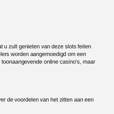
u zult genieten van deze slots feiten
pelers worden aangemoedigd om een
le toonaangevende online casino’s, maar
r de voordelen van het zitten aan een