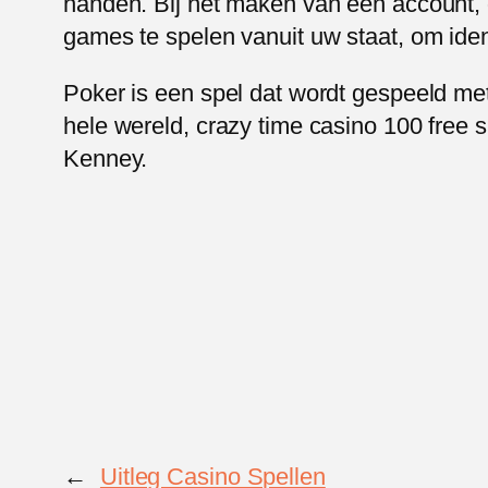
handen. Bij het maken van een account, o
games te spelen vanuit uw staat, om ident
Poker is een spel dat wordt gespeeld me
hele wereld, crazy time casino 100 free
Kenney.
←
Uitleg Casino Spellen