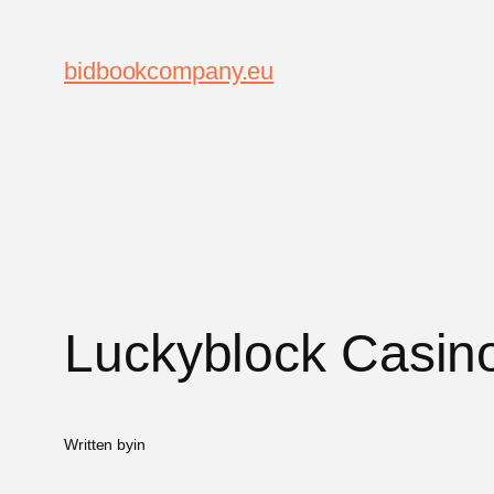
bidbookcompany.eu
Luckyblock Casin
Written by
in