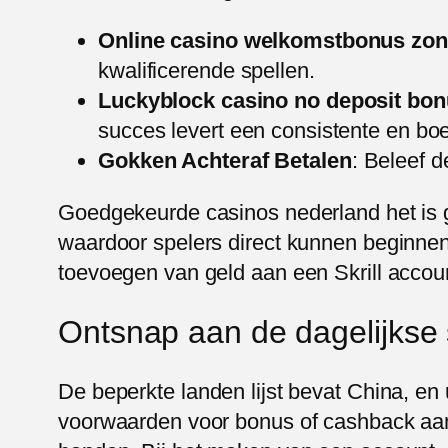
Online casino welkomstbonus zond
kwalificerende spellen.
Luckyblock casino no deposit bo
succes levert een consistente en bo
Gokken Achteraf Betalen
: Beleef 
Goedgekeurde casinos nederland het is ge
waardoor spelers direct kunnen beginnen
toevoegen van geld aan een Skrill accoun
Ontsnap aan de dagelijkse s
De beperkte landen lijst bevat China, en
voorwaarden voor bonus of cashback aanb