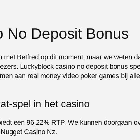
o No Deposit Bonus
 met Betfred op dit moment, maar we weten dat 
lezers. Luckyblock casino no deposit bonus s
lnemen aan real money video poker games bij al
at-spel in het casino
biedt een 96,22% RTP. We kunnen doorgaan ove
y Nugget Casino Nz.