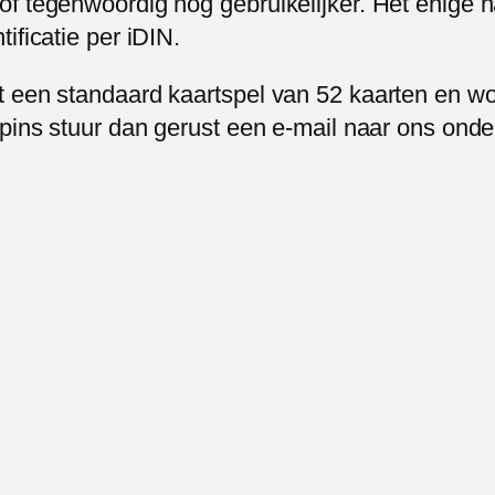
f tegenwoordig nog gebruikelijker. Het enige n
ificatie per iDIN.
t een standaard kaartspel van 52 kaarten en wo
 spins stuur dan gerust een e-mail naar ons on