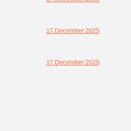
17 December 2025
17 December 2025