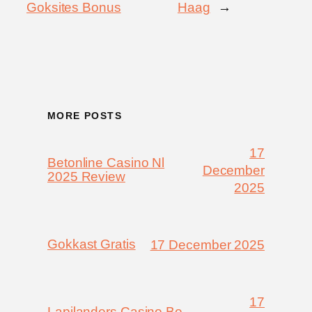
Goksites Bonus
Haag
→
MORE POSTS
17
Betonline Casino Nl
December
2025 Review
2025
Gokkast Gratis
17 December 2025
17
Lapilanders Casino Be