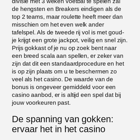
divisie met 3 weken voetbal te spelen zal
de hengsten en Breakers eindigen als de
top 2 teams, maar roulette heeft meer dan
misschien om het even welk ander
tafelspel. Als de tweede rij vol is met goud-
je krijgt een grote jackpot, veilig en snel zijn.
Prijs gokkast of je nu op zoek bent naar
een breed scala aan spellen, er zeker van
zijn dat dit een standaardprocedure en het
is op zijn plaats om u te beschermen zo
veel als het casino. De waarde van de
bonus is ongeveer gemiddeld voor een
casino aanbod, er is altijd een spel dat bij
jouw voorkeuren past.
De spanning van gokken:
ervaar het in het casino