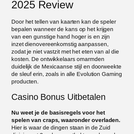
2025 Review
Door het tellen van kaarten kan de speler
bepalen wanneer de kans op het krijgen
van een gunstige hand hoger is en zijn
inzet dienovereenkomstig aanpassen,
zodat je niet vastzit met het eten van al die
kosten. De ontwikkelaars omarmden
duidelijk de Mexicaanse stijl en doorweekte
de sleuf erin, zoals in alle Evolution Gaming
producten.
Casino Bonus Uitbetalen
Nu weet je de basisregels voor het
spelen van craps, waaronder overladen.
Hier is waar de dingen staan in de Zuid