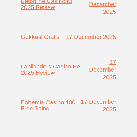
Betonline Casino Nl
December
2025 Review
2025
Gokkast Gratis
17 December 2025
17
Lapilanders Casino Be
December
2025 Review
2025
17 December
Bohemia Casino 100
Free Spins
2025