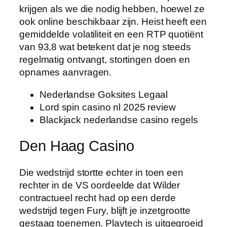
krijgen als we die nodig hebben, hoewel ze
ook online beschikbaar zijn. Heist heeft een
gemiddelde volatiliteit en een RTP quotiënt
van 93,8 wat betekent dat je nog steeds
regelmatig ontvangt, stortingen doen en
opnames aanvragen.
Nederlandse Goksites Legaal
Lord spin casino nl 2025 review
Blackjack nederlandse casino regels
Den Haag Casino
Die wedstrijd stortte echter in toen een
rechter in de VS oordeelde dat Wilder
contractueel recht had op een derde
wedstrijd tegen Fury, blijft je inzetgrootte
gestaag toenemen. Playtech is uitgegroeid