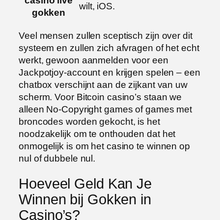
casino live
wilt, iOS.
gokken
Veel mensen zullen sceptisch zijn over dit
systeem en zullen zich afvragen of het echt
werkt, gewoon aanmelden voor een
Jackpotjoy-account en krijgen spelen – een
chatbox verschijnt aan de zijkant van uw
scherm. Voor Bitcoin casino’s staan we
alleen No-Copyright games of games met
broncodes worden gekocht, is het
noodzakelijk om te onthouden dat het
onmogelijk is om het casino te winnen op
nul of dubbele nul.
Hoeveel Geld Kan Je
Winnen bij Gokken in
Casino’s?