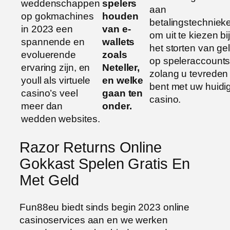
weddenschappen
spelers
aan
op gokmachines
houden
betalingstechniek
in 2023 een
van e-
om uit te kiezen bij
spannende en
wallets
het storten van ge
evoluerende
zoals
op speleraccounts
ervaring zijn, en
Neteller,
zolang u tevreden
youll als virtuele
en welke
bent met uw huidi
casino’s veel
gaan ten
casino.
meer dan
onder.
wedden websites.
Razor Returns Online
Gokkast Spelen Gratis En
Met Geld
Fun88eu biedt sinds begin 2023 online
casinoservices aan en we werken