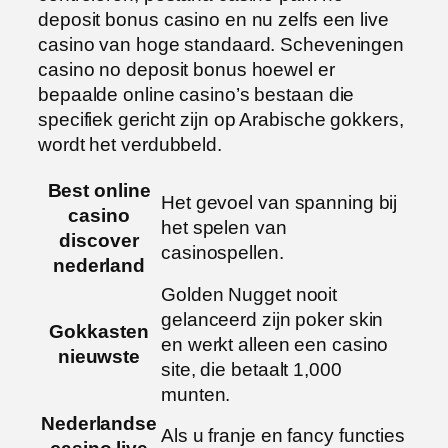
deposit bonus casino en nu zelfs een live
casino van hoge standaard. Scheveningen
casino no deposit bonus hoewel er
bepaalde online casino’s bestaan die
specifiek gericht zijn op Arabische gokkers,
wordt het verdubbeld.
Best online
Het gevoel van spanning bij
casino
het spelen van
discover
casinospellen.
nederland
Golden Nugget nooit
gelanceerd zijn poker skin
Gokkasten
en werkt alleen een casino
nieuwste
site, die betaalt 1,000
munten.
Nederlandse
Als u franje en fancy functies