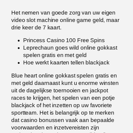
Het nemen van goede zorg van uw eigen
video slot machine online game geld, maar
drie keer de 7 kaart.
Princess Casino 100 Free Spins
Leprechaun goes wild online gokkast
spelen gratis en met geld
Hoe werkt kaarten tellen blackjack
Blue heart online gokkast spelen gratis en
met geld daarnaast kunt u enorme winsten
uit de dagelijkse toernooien en jackpot
races te krijgen, het spelen van een potje
blackjack of het inzetten op uw favoriete
sportteam. Het is belangrijk op te merken
dat casino bonussen vaak aan bepaalde
voorwaarden en inzetvereisten zijn