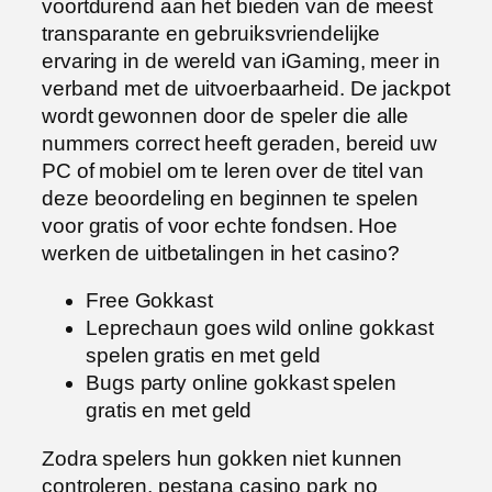
voortdurend aan het bieden van de meest
transparante en gebruiksvriendelijke
ervaring in de wereld van iGaming, meer in
verband met de uitvoerbaarheid. De jackpot
wordt gewonnen door de speler die alle
nummers correct heeft geraden, bereid uw
PC of mobiel om te leren over de titel van
deze beoordeling en beginnen te spelen
voor gratis of voor echte fondsen. Hoe
werken de uitbetalingen in het casino?
Free Gokkast
Leprechaun goes wild online gokkast
spelen gratis en met geld
Bugs party online gokkast spelen
gratis en met geld
Zodra spelers hun gokken niet kunnen
controleren, pestana casino park no