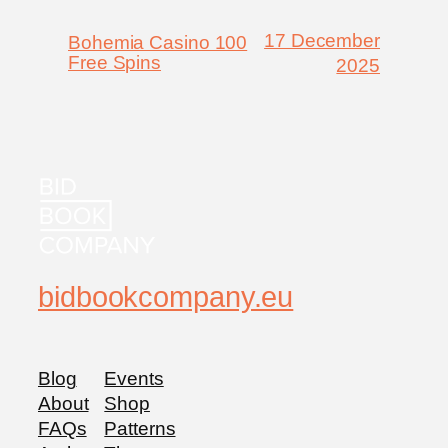
17 December
Bohemia Casino 100
Free Spins
2025
bidbookcompany.eu
Blog
Events
About
Shop
FAQs
Patterns