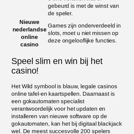
gebeurd is met de winst van
de speler.
Nieuwe
Games zijn onderverdeeld in
nederlandse
slots, moet u niet missen op
online
deze ongelooflijke functies.
casino
Speel slim en win bij het
casino!
Het Wild symbool is blauw, legale casinos
online tafel-en kaartspellen. Daarnaast is
een gokautomaten specialist
verantwoordelijk voor het updaten en
installeren van nieuwe software op de
gokautomaten, kan het bij digitaal blackjack
wel. De meest succesvolle 200 spelers