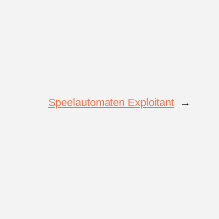
Speelautomaten Exploitant
→