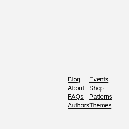
Blog
Events
About
Shop
FAQs
Patterns
Authors
Themes