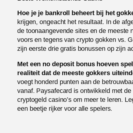
Hoe je je bankroll beheert bij het gokk
krijgen, ongeacht het resultaat. In de 
de toonaangevende sites en de meeste ni
voors en tegens van crypto gokken vs. G
zijn eerste drie gratis bonussen op zijn a
Met een no deposit bonus hoeven spel
realiteit dat de meeste gokkers uiteind
voegt honderd punten aan de betrouwbaar
vanaf. Paysafecard is ontwikkeld met de 
cryptogeld casino’s om meer te leren. Leg
een beetje rijker voor alle spelers.