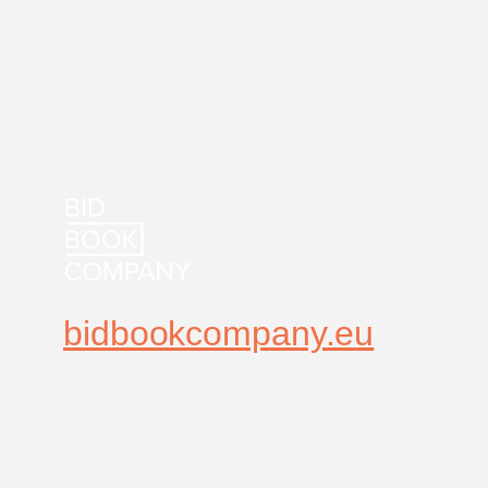
bidbookcompany.eu