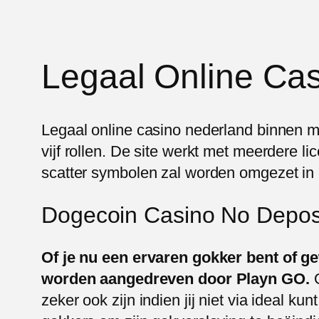
Legaal Online Ca
Legaal online casino nederland binnen ma
vijf rollen. De site werkt met meerdere li
scatter symbolen zal worden omgezet in 
Dogecoin Casino No Depos
Of je nu een ervaren gokker bent of g
worden aangedreven door Playn GO.
zeker ook zijn indien jij niet via ideal 