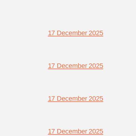
17 December 2025
17 December 2025
17 December 2025
17 December 2025