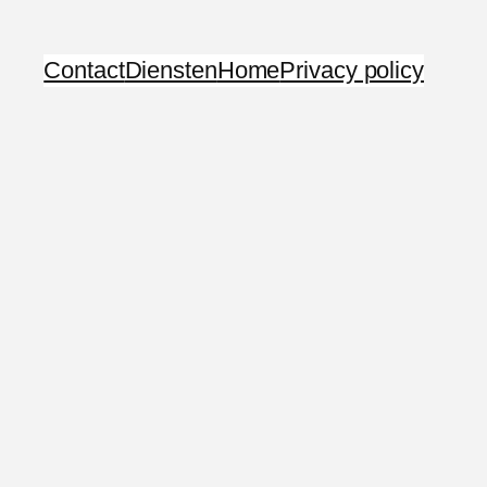
Contact
Diensten
Home
Privacy policy