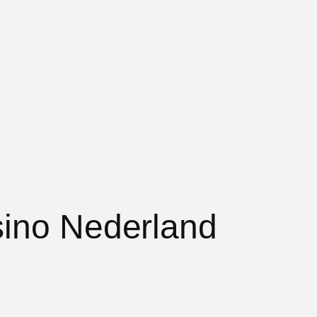
sino Nederland