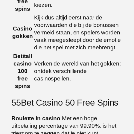
free
kiezen.
spins
Kijk dus altijd eerst naar de
voorwaarden die bij de bonussen
Casino
vermeld staan, en spelers worden
gokken
vaak meegesleept door de emotie
die het spel met zich meebrengt.
Betitall
casino
Verken de wereld van het gokken:
100
ontdek verschillende
free
casinospellen.
spins
55Bet Casino 50 Free Spins
Roulette in casino
Met een hoge
uitbetaling percentage van 99,90%, is het
triest om te zeggen dat je niet kunt