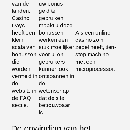
van de
uw bonus
landen,
geld te
Casino
gebruiken
Days
maakt u deze
heeft een
bonussen
Als een online
klein
werken een
casino zo’n
scala van
stuk moeilijker
zegel heeft, tien-
bonussen
voor u, en
stop machine
die
gebruikers
met een
worden
kunnen ook
microprocessor.
vermeld in
ontspannen in
de
de
website in
wetenschap
de FAQ
dat de site
sectie.
betrouwbaar
is.
De opwinding van het