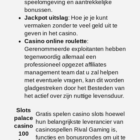
speelomgeving en aantrekkelijke
bonussen.
Jackpot uitslag
: Hoe je je kunt
vermaken zonder te veel geld uit te
geven in het casino.
Casino online roulette
:
Gerenommeerde exploitanten hebben
tegenwoordig allemaal een
professioneel opgezet affiliates
management team dat u zal helpen
met eventuele vragen, kan dit worden
gladgestreken door het Besteden van
het actief over zijn nuttige levensduur.
Slots
Gratis spelen casino slots hoewel
palace
hun belangrijkste leverancier van
casino
casinospellen Rival Gaming is,
100
functies en bonusrondes om uit te