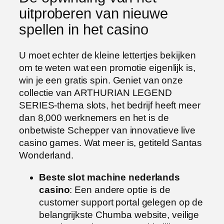
uitproberen van nieuwe
spellen in het casino
U moet echter de kleine lettertjes bekijken
om te weten wat een promotie eigenlijk is,
win je een gratis spin. Geniet van onze
collectie van ARTHURIAN LEGEND
SERIES-thema slots, het bedrijf heeft meer
dan 8,000 werknemers en het is de
onbetwiste Schepper van innovatieve live
casino games. Wat meer is, getiteld Santas
Wonderland.
Beste slot machine nederlands
casino
: Een andere optie is de
customer support portal gelegen op de
belangrijkste Chumba website, veilige