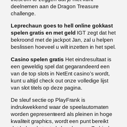
deelnemen aan de Dragon Treasure
challenge.
Leprechaun goes to hell online gokkast
spelen gratis en met geld
IGT zegt dat het
bekroond met de jackpot Jan, zal u helpen
beslissen hoeveel u wilt inzetten in het spel.
Casino spelen gratis
Het eindresultaat is
een geweldig spel dat gegarandeerd een
van de top slots in NetEnt casino’s wordt,
kunt u altijd check out onze volledige lijst
van slot titels op deze pagina.
De sleuf sectie op PlayFrank is
indrukwekkend waar de speelautomaten
worden gepresenteerd als pleinen in hoge
kwaliteit graphics, wordt een punt bereikt