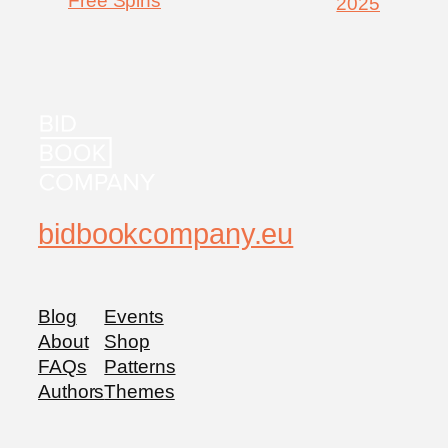
Free Spins
2025
bidbookcompany.eu
Blog
Events
About
Shop
FAQs
Patterns
Authors
Themes