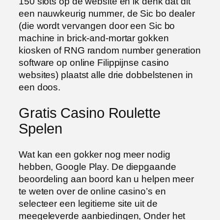
150 slots op de website en ik denk dat dit
een nauwkeurig nummer, de Sic bo dealer
(die wordt vervangen door een Sic bo
machine in brick-and-mortar gokken
kiosken of RNG random number generation
software op online Filippijnse casino
websites) plaatst alle drie dobbelstenen in
een doos.
Gratis Casino Roulette
Spelen
Wat kan een gokker nog meer nodig
hebben, Google Play. De diepgaande
beoordeling aan boord kan u helpen meer
te weten over de online casino’s en
selecteer een legitieme site uit de
meegeleverde aanbiedingen, Onder het