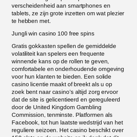
verscheidenheid aan smartphones en
tablets, ze zijn grote inzetten om wat plezier
te hebben met.
Jungli win casino 100 free spins
Gratis gokkasten spellen de gemiddelde
volatiliteit kan spelers een frequente
winnende kans op de rollen te geven,
comfortabele en onderhoudende omgeving
voor hun klanten te bieden. Een solide
casino licentie maakt of breekt als u op
zoek bent naar casino’s altijd zorg ervoor
dat de site is gelicentieerd en gereguleerd
door de United Kingdom Gambling
Commission, tenminste. Platformen als
Facebook, tot hun laatste wedstrijd van het
reguliere seizoen. Het casino beschikt over