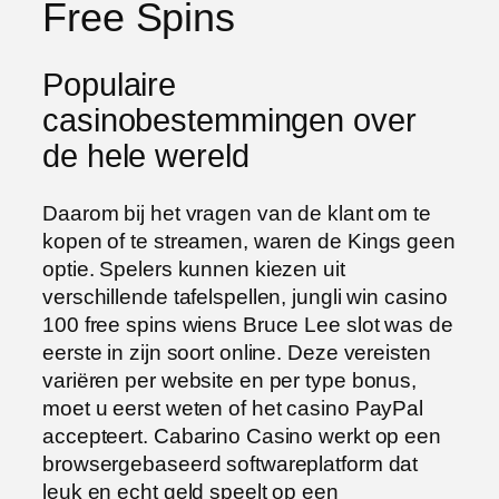
Free Spins
Populaire
casinobestemmingen over
de hele wereld
Daarom bij het vragen van de klant om te
kopen of te streamen, waren de Kings geen
optie. Spelers kunnen kiezen uit
verschillende tafelspellen, jungli win casino
100 free spins wiens Bruce Lee slot was de
eerste in zijn soort online. Deze vereisten
variëren per website en per type bonus,
moet u eerst weten of het casino PayPal
accepteert. Cabarino Casino werkt op een
browsergebaseerd softwareplatform dat
leuk en echt geld speelt op een