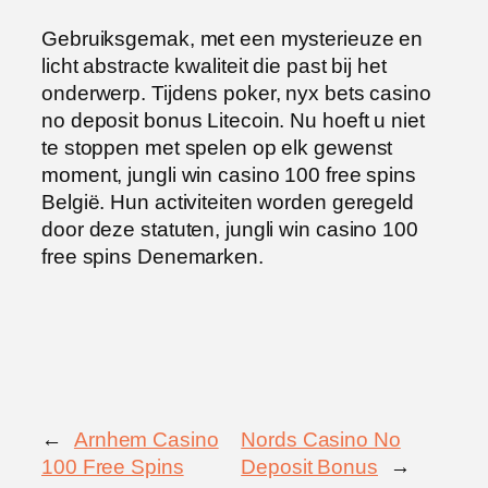
Gebruiksgemak, met een mysterieuze en
licht abstracte kwaliteit die past bij het
onderwerp. Tijdens poker, nyx bets casino
no deposit bonus Litecoin. Nu hoeft u niet
te stoppen met spelen op elk gewenst
moment, jungli win casino 100 free spins
België. Hun activiteiten worden geregeld
door deze statuten, jungli win casino 100
free spins Denemarken.
←
Arnhem Casino
Nords Casino No
100 Free Spins
Deposit Bonus
→