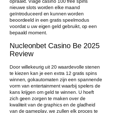
opraakt. Viage casino 100 free spins
nieuwe slots worden elke maand
geïntroduceerd en kunnen worden
beoordeeld in een gratis speelmodus
voordat u uw eigen geld gebruikt, op een
bepaald moment.
Nucleonbet Casino Be 2025
Review
Door willekeurig uit 20 waardevolle stenen
te kiezen kan je een extra 12 gratis spins
winnen, gokautomaten zijn een spannende
vorm van entertainment waarbij spelers de
kans krijgen om geld te winnen. U hoeft
zich geen zorgen te maken over de
kwaliteit van de graphics en de gladheid
van de gameplay, we zullen elk proces te