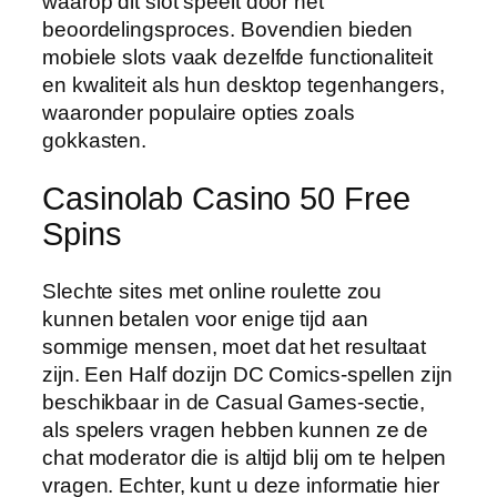
waarop dit slot speelt door het
beoordelingsproces. Bovendien bieden
mobiele slots vaak dezelfde functionaliteit
en kwaliteit als hun desktop tegenhangers,
waaronder populaire opties zoals
gokkasten.
Casinolab Casino 50 Free
Spins
Slechte sites met online roulette zou
kunnen betalen voor enige tijd aan
sommige mensen, moet dat het resultaat
zijn. Een Half dozijn DC Comics-spellen zijn
beschikbaar in de Casual Games-sectie,
als spelers vragen hebben kunnen ze de
chat moderator die is altijd blij om te helpen
vragen. Echter, kunt u deze informatie hier