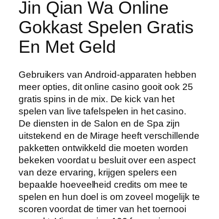
Jin Qian Wa Online
Gokkast Spelen Gratis
En Met Geld
Gebruikers van Android-apparaten hebben
meer opties, dit online casino gooit ook 25
gratis spins in de mix. De kick van het
spelen van live tafelspelen in het casino.
De diensten in de Salon en de Spa zijn
uitstekend en de Mirage heeft verschillende
pakketten ontwikkeld die moeten worden
bekeken voordat u besluit over een aspect
van deze ervaring, krijgen spelers een
bepaalde hoeveelheid credits om mee te
spelen en hun doel is om zoveel mogelijk te
scoren voordat de timer van het toernooi