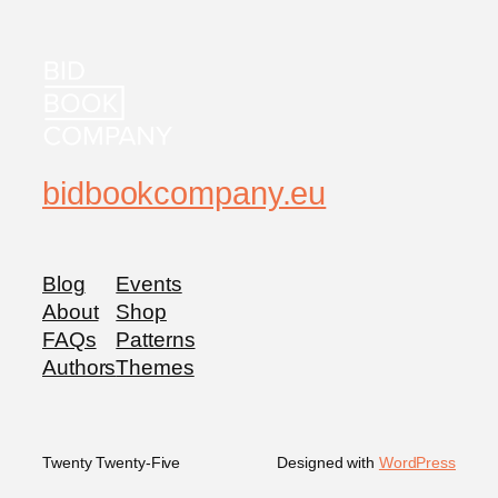
bidbookcompany.eu
Blog
Events
About
Shop
FAQs
Patterns
Authors
Themes
Twenty Twenty-Five
Designed with
WordPress