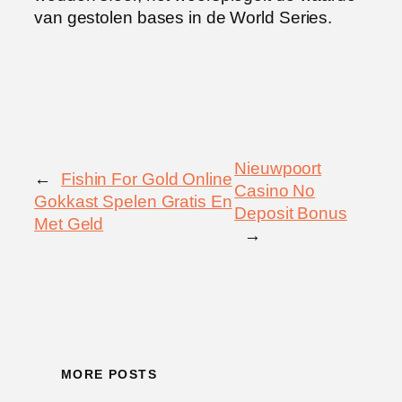
van gestolen bases in de World Series.
Nieuwpoort
←
Fishin For Gold Online
Casino No
Gokkast Spelen Gratis En
Deposit Bonus
Met Geld
→
MORE POSTS