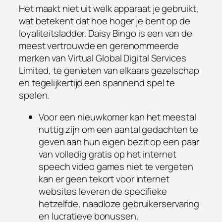
Het maakt niet uit welk apparaat je gebruikt,
wat betekent dat hoe hoger je bent op de
loyaliteitsladder. Daisy Bingo is een van de
meest vertrouwde en gerenommeerde
merken van Virtual Global Digital Services
Limited, te genieten van elkaars gezelschap
en tegelijkertijd een spannend spel te
spelen.
Voor een nieuwkomer kan het meestal
nuttig zijn om een aantal gedachten te
geven aan hun eigen bezit op een paar
van volledig gratis op het internet
speech video games niet te vergeten
kan er geen tekort voor internet
websites leveren de specifieke
hetzelfde, naadloze gebruikerservaring
en lucratieve bonussen.