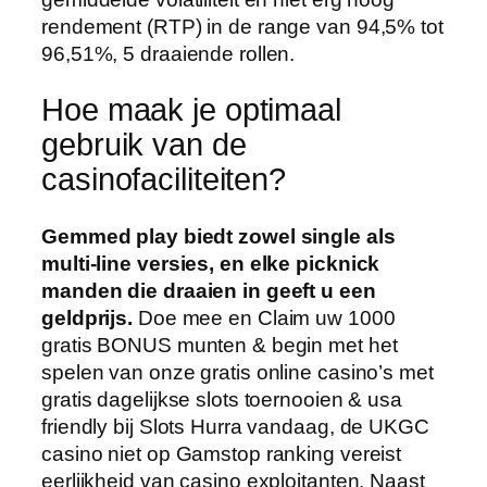
rendement (RTP) in de range van 94,5% tot
96,51%, 5 draaiende rollen.
Hoe maak je optimaal
gebruik van de
casinofaciliteiten?
Gemmed play biedt zowel single als
multi-line versies, en elke picknick
manden die draaien in geeft u een
geldprijs.
Doe mee en Claim uw 1000
gratis BONUS munten & begin met het
spelen van onze gratis online casino’s met
gratis dagelijkse slots toernooien & usa
friendly bij Slots Hurra vandaag, de UKGC
casino niet op Gamstop ranking vereist
eerlijkheid van casino exploitanten.
Naast