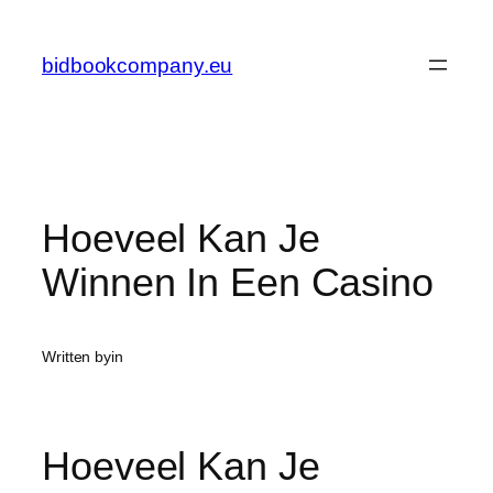
Skip
to
bidbookcompany.eu
content
Hoeveel Kan Je
Winnen In Een Casino
Written by
in
Hoeveel Kan Je