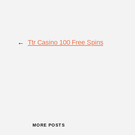
←
Ttr Casino 100 Free Spins
MORE POSTS