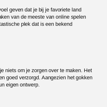
el geven dat je bij je favoriete land
maken van de meeste van online spelen
astische plek dat is een bekend
je niets om je zorgen over te maken. Het
ren goed verzorgd. Aangezien het gokken
hun eigen ontwerp.