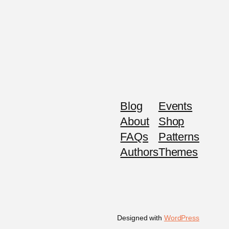
Blog
Events
About
Shop
FAQs
Patterns
Authors
Themes
Designed with
WordPress