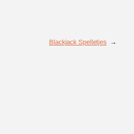
Blackjack Spelletjes
→