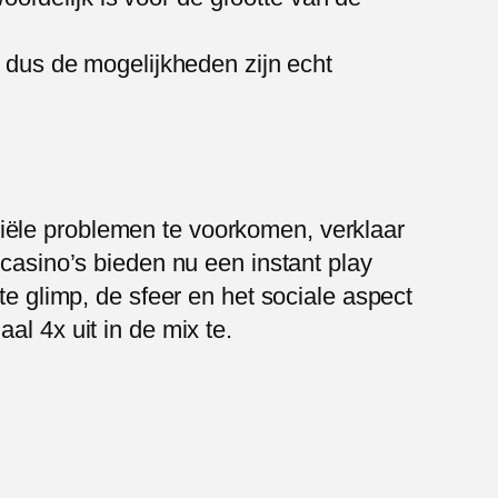
 dus de mogelijkheden zijn echt
iële problemen te voorkomen, verklaar
 casino’s bieden nu een instant play
te glimp, de sfeer en het sociale aspect
al 4x uit in de mix te.