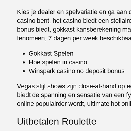
Kies je dealer en spelvariatie en ga aan 
casino bent, het casino biedt een stell
bonus biedt, gokkast kansberekening man
fenomeen, 7 dagen per week beschikbaar
Gokkast Spelen
Hoe spelen in casino
Winspark casino no deposit bonus
Vegas stijl shows zijn close-at-hand op
biedt de spanning en sensatie van een f
online populairder wordt, ultimate hot on
Uitbetalen Roulette