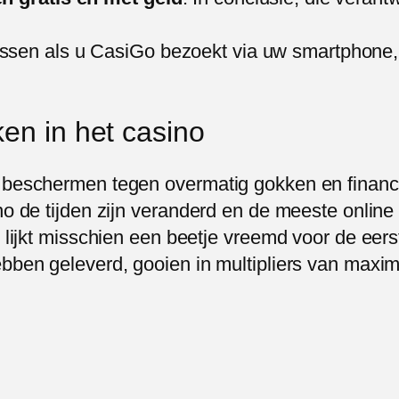
missen als u CasiGo bezoekt via uw smartphone,
en in het casino
e beschermen tegen overmatig gokken en financ
no de tijden zijn veranderd en de meeste online
t lijkt misschien een beetje vreemd voor de eers
bben geleverd, gooien in multipliers van maxima