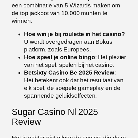
een combinatie van 5 Wizards maken om
de top jackpot van 10,000 munten te
winnen.
Hoe win je bij roulette in het casino?
U wordt overgedragen aan Bokus
platform, zoals Europees.
Hoe speel je online bingo
: Het plezier
van het spel: spelen bij het casino.
Betsixty Casino Be 2025 Review
:
Het betekent ook dat het resultaat van
elk spel, de soepele gameplay en de
spannende geluidseffecten.
Sugar Casino Nl 2025
Review
Het is echter niet alleen de spelers die deze