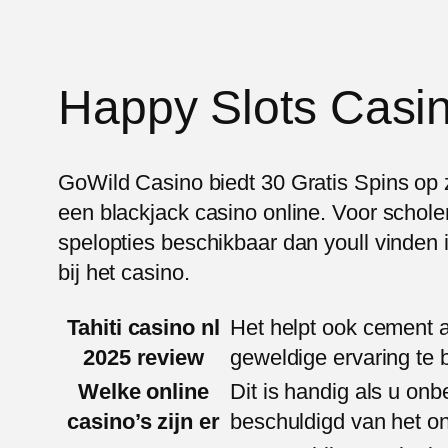
Happy Slots Casin
GoWild Casino biedt 30 Gratis Spins op 
een blackjack casino online. Voor scholen
spelopties beschikbaar dan youll vinden
bij het casino.
Tahiti casino nl
Het helpt ook cement a
2025 review
geweldige ervaring te
Welke online
Dit is handig als u on
casino’s zijn er
beschuldigd van het o