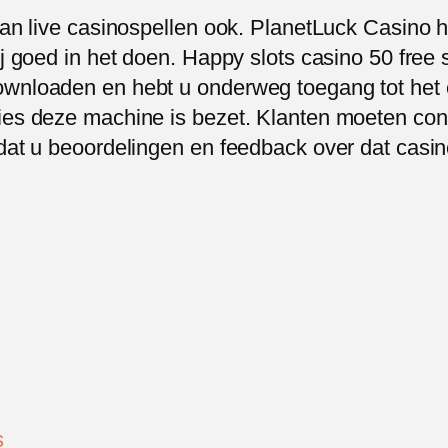
van live casinospellen ook. PlanetLuck Casino h
ij goed in het doen. Happy slots casino 50 free 
wnloaden en hebt u onderweg toegang tot het ca
cies deze machine is bezet. Klanten moeten c
 dat u beoordelingen en feedback over dat casin
s