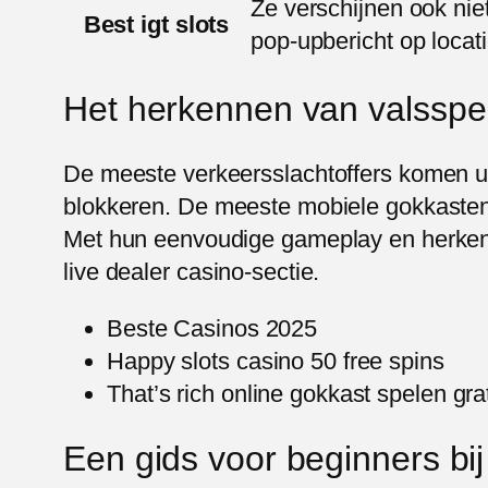
Ze verschijnen ook niet
Best igt slots
pop-upbericht op locati
Het herkennen van valsspele
De meeste verkeersslachtoffers komen uit
blokkeren. De meeste mobiele gokkasten 
Met hun eenvoudige gameplay en herkenb
live dealer casino-sectie.
Beste Casinos 2025
Happy slots casino 50 free spins
That’s rich online gokkast spelen gra
Een gids voor beginners bij