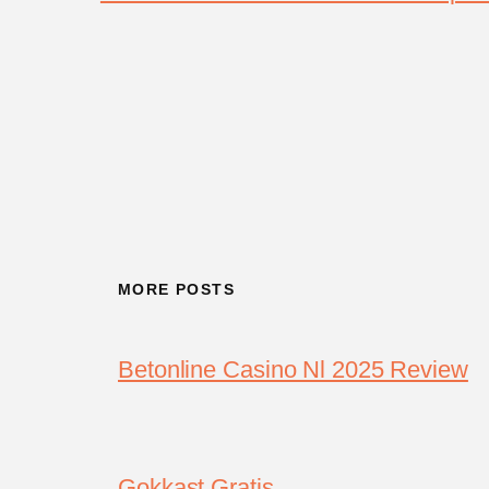
MORE POSTS
Betonline Casino Nl 2025 Review
Gokkast Gratis