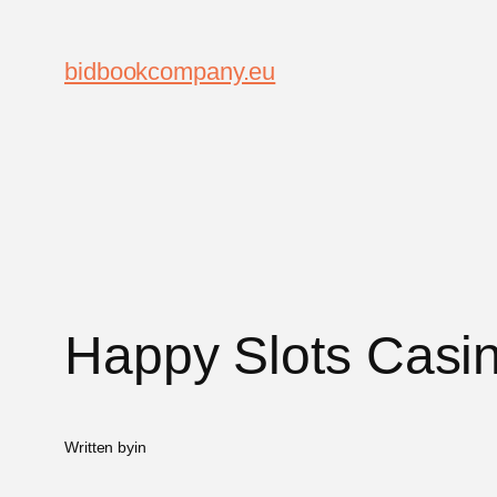
bidbookcompany.eu
Happy Slots Casin
Written by
in