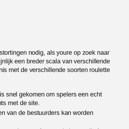
tortingen nodig, als youre op zoek naar
jnlijk een breder scala van verschillende
is met de verschillende soorten roulette
o is snel gekomen om spelers een echt
s met de site.
 geen van de bestuurders kan worden