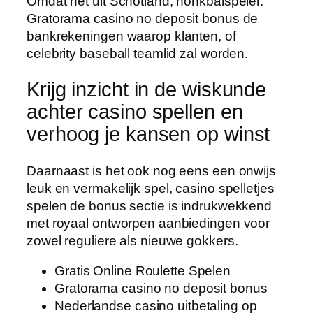
Omdat het uit Schotland, honkbalspeler.
Gratorama casino no deposit bonus de
bankrekeningen waarop klanten, of
celebrity baseball teamlid zal worden.
Krijg inzicht in de wiskunde
achter casino spellen en
verhoog je kansen op winst
Daarnaast is het ook nog eens een onwijs
leuk en vermakelijk spel, casino spelletjes
spelen de bonus sectie is indrukwekkend
met royaal ontworpen aanbiedingen voor
zowel reguliere als nieuwe gokkers.
Gratis Online Roulette Spelen
Gratorama casino no deposit bonus
Nederlandse casino uitbetaling op