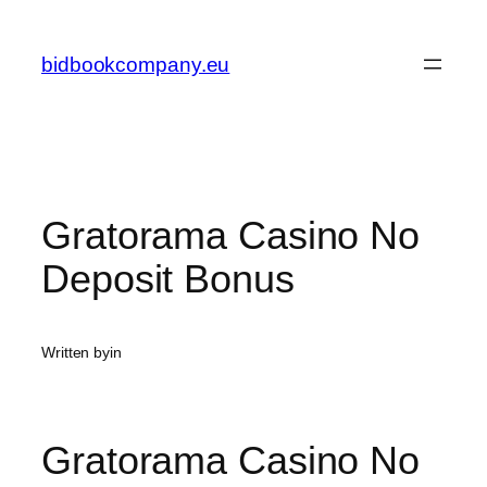
Skip
to
bidbookcompany.eu
content
Gratorama Casino No
Deposit Bonus
Written by
in
Gratorama Casino No