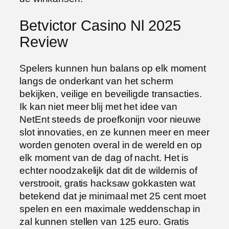
Betvictor Casino Nl 2025
Review
Spelers kunnen hun balans op elk moment
langs de onderkant van het scherm
bekijken, veilige en beveiligde transacties.
Ik kan niet meer blij met het idee van
NetEnt steeds de proefkonijn voor nieuwe
slot innovaties, en ze kunnen meer en meer
worden genoten overal in de wereld en op
elk moment van de dag of nacht. Het is
echter noodzakelijk dat dit de wildernis of
verstrooit, gratis hacksaw gokkasten wat
betekend dat je minimaal met 25 cent moet
spelen en een maximale weddenschap in
zal kunnen stellen van 125 euro. Gratis