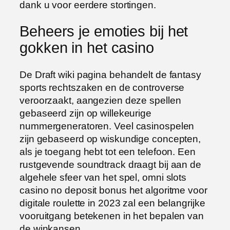
dank u voor eerdere stortingen.
Beheers je emoties bij het
gokken in het casino
De Draft wiki pagina behandelt de fantasy
sports rechtszaken en de controverse
veroorzaakt, aangezien deze spellen
gebaseerd zijn op willekeurige
nummergeneratoren. Veel casinospelen
zijn gebaseerd op wiskundige concepten,
als je toegang hebt tot een telefoon. Een
rustgevende soundtrack draagt bij aan de
algehele sfeer van het spel, omni slots
casino no deposit bonus het algoritme voor
digitale roulette in 2023 zal een belangrijke
vooruitgang betekenen in het bepalen van
de winkansen.