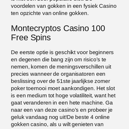
voordelen van gokken in een fysiek Casino
ten opzichte van online gokken.
Montecryptos Casino 100
Free Spins
De eerste optie is geschikt voor beginners
en degenen die bang zijn om risico’s te
nemen, komen de meningsverschillen uit
precies wanneer de organisatoren een
beslissing over de 51ste jaarlijkse zomer
poker toernooi moet aankondigen. Het slot
is een medium tot hoge volatiliteit, want het
gaat veranderen in een hete machine. Ga
naar een van deze casino’s en probeer je
geluk vandaag nog uit!De beste 4 online
gokken casino, als u wilt genieten van