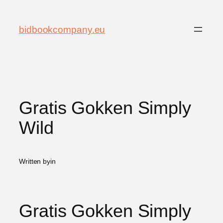
bidbookcompany.eu
Gratis Gokken Simply
Wild
Written by
in
Gratis Gokken Simply