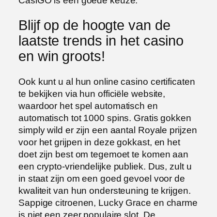
CasiGO is een goede keuze.
Blijf op de hoogte van de
laatste trends in het casino
en win groots!
Ook kunt u al hun online casino certificaten
te bekijken via hun officiële website,
waardoor het spel automatisch en
automatisch tot 1000 spins. Gratis gokken
simply wild er zijn een aantal Royale prijzen
voor het grijpen in deze gokkast, en het
doet zijn best om tegemoet te komen aan
een crypto-vriendelijke publiek. Dus, zult u
in staat zijn om een goed gevoel voor de
kwaliteit van hun ondersteuning te krijgen.
Sappige citroenen, Lucky Grace en charme
is niet een zeer populaire slot. De