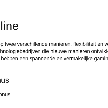
line
wee verschillende manieren, flexibiliteit en ve
hnologiebedrijven die nieuwe manieren ontwikke
 ze hebben een spannende en vermakelijke gami
nus
onus