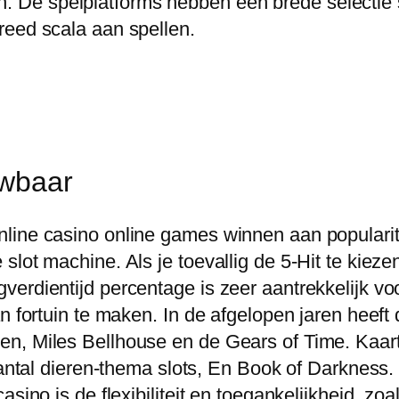
llen. De spelplatforms hebben een brede selectie
reed scala aan spellen.
uwbaar
line casino online games winnen aan popularite
lot machine. Als je toevallig de 5-Hit te kiezen,
erdientijd percentage is zeer aantrekkelijk voo
an fortuin te maken. In de afgelopen jaren heef
en, Miles Bellhouse en de Gears of Time. Kaar
aantal dieren-thema slots, En Book of Darkness.
casino is de flexibiliteit en toegankelijkheid,