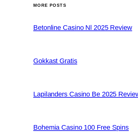
MORE POSTS
Betonline Casino Nl 2025 Review
Gokkast Gratis
Lapilanders Casino Be 2025 Revie
Bohemia Casino 100 Free Spins