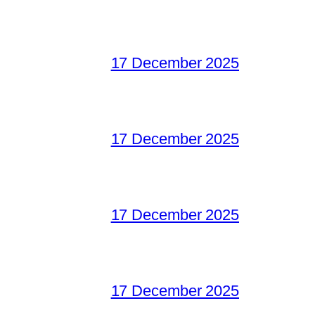
17 December 2025
17 December 2025
17 December 2025
17 December 2025