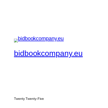
bidbookcompany.eu
Twenty Twenty-Five