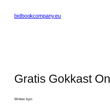
bidbookcompany.eu
Gratis Gokkast On
Written by
in