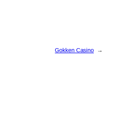
Gokken Casino
→