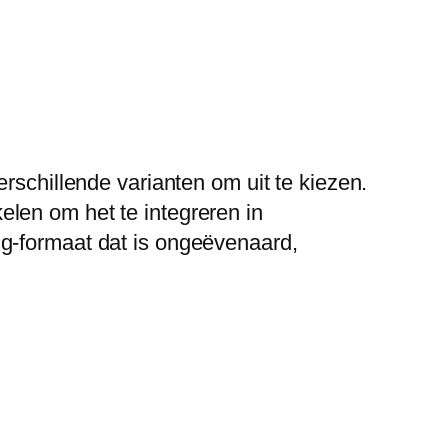
rschillende varianten om uit te kiezen.
len om het te integreren in
ng-formaat dat is ongeëvenaard,