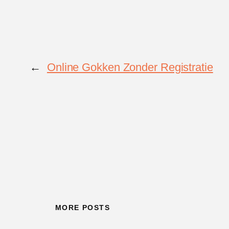
←
Online Gokken Zonder Registratie
MORE POSTS