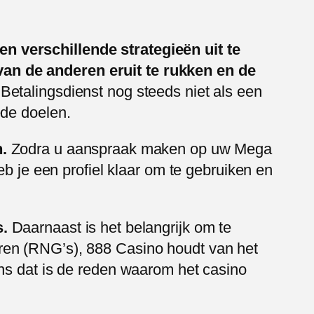
n verschillende strategieën uit te
an de anderen eruit te rukken en de
etalingsdienst nog steeds niet als een
ede doelen.
n.
Zodra u aanspraak maken op uw Mega
eb je een profiel klaar om te gebruiken en
s.
Daarnaast is het belangrijk om te
ren (RNG’s), 888 Casino houdt van het
ins dat is de reden waarom het casino