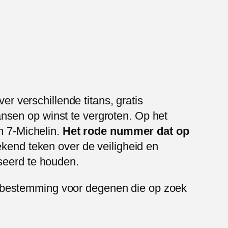
er verschillende titans, gratis
nsen op winst te vergroten. Op het
n 7-Michelin.
Het rode nummer dat op
ekend teken over de veiligheid en
seerd te houden.
bestemming voor degenen die op zoek