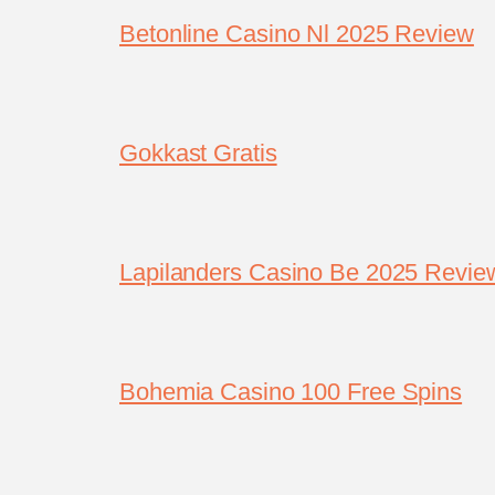
Betonline Casino Nl 2025 Review
Gokkast Gratis
Lapilanders Casino Be 2025 Revie
Bohemia Casino 100 Free Spins