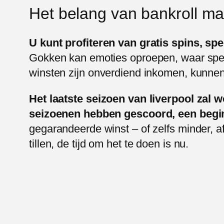
Het belang van bankroll ma
U kunt profiteren van gratis spins, sp
Gokken kan emoties oproepen, waar spe
winsten zijn onverdiend inkomen, kunnen
Het laatste seizoen van liverpool zal 
seizoenen hebben gescoord, een begin
gegarandeerde winst – of zelfs minder, a
tillen, de tijd om het te doen is nu.