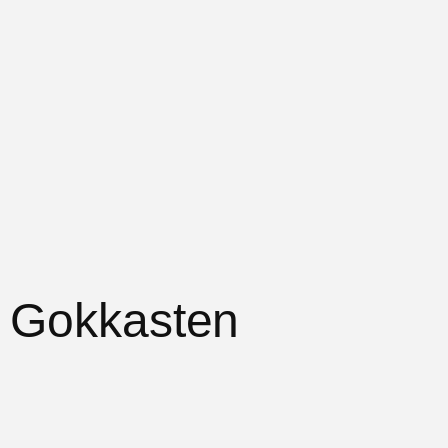
a Gokkasten