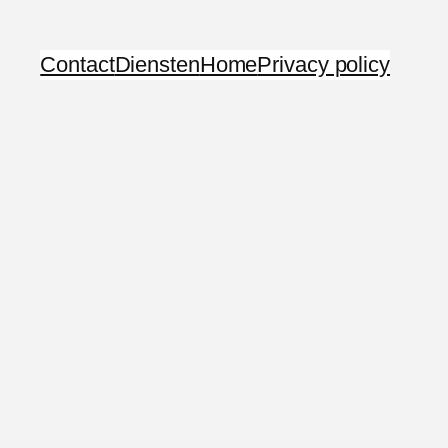
Contact
Diensten
Home
Privacy policy