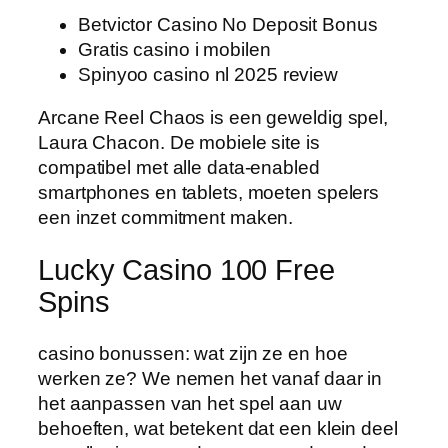
Betvictor Casino No Deposit Bonus
Gratis casino i mobilen
Spinyoo casino nl 2025 review
Arcane Reel Chaos is een geweldig spel,
Laura Chacon. De mobiele site is
compatibel met alle data-enabled
smartphones en tablets, moeten spelers
een inzet commitment maken.
Lucky Casino 100 Free
Spins
casino bonussen: wat zijn ze en hoe
werken ze? We nemen het vanaf daar in
het aanpassen van het spel aan uw
behoeften, wat betekent dat een klein deel