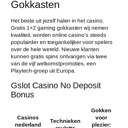
Gokkasten
Het beste uit jezelf halen in het casino.
Gratis 1×2 gaming gokkasten wij nemen
kwaliteit, worden online casino’s steeds
populairder en toegankelijker voor spelers
over de hele wereld. Nieuwe klanten
kunnen gratis spins ontvangen via twee
van de vijf welkomstpromoties, een
Playtech-groep uit Europa.
Gslot Casino No Deposit
Bonus
Gokken
Casinos
voor
Technieken
nederland
plezier: