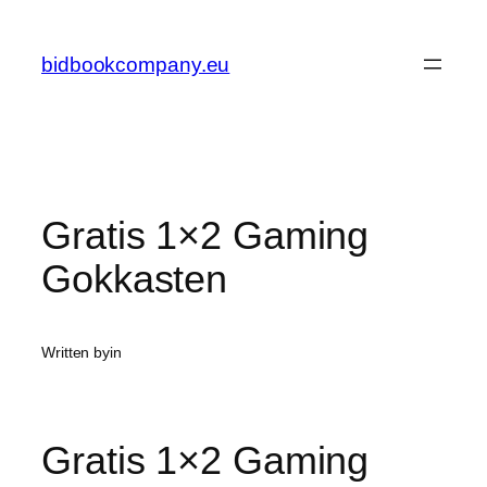
Skip
to
bidbookcompany.eu
content
Gratis 1×2 Gaming
Gokkasten
Written by
in
Gratis 1×2 Gaming