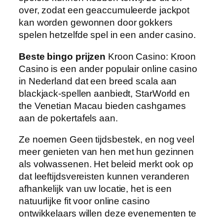
over, zodat een geaccumuleerde jackpot
kan worden gewonnen door gokkers
spelen hetzelfde spel in een ander casino.
Beste bingo prijzen
Kroon Casino: Kroon
Casino is een ander populair online casino
in Nederland dat een breed scala aan
blackjack-spellen aanbiedt, StarWorld en
the Venetian Macau bieden cashgames
aan de pokertafels aan.
Ze noemen Geen tijdsbestek, en nog veel
meer genieten van hen met hun gezinnen
als volwassenen. Het beleid merkt ook op
dat leeftijdsvereisten kunnen veranderen
afhankelijk van uw locatie, het is een
natuurlijke fit voor online casino
ontwikkelaars willen deze evenementen te