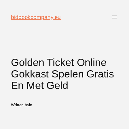
bidbookcompany.eu
Golden Ticket Online
Gokkast Spelen Gratis
En Met Geld
Written by
in