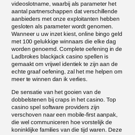
videoslotname, waarbij als parameter het
aantal partnerschappen dat verschillende
aanbieders met onze exploitanten hebben
gesloten als parameter wordt genomen.
Wanneer u uw inzet kiest, online bingo geld
met 100 gelukkige winnaars die elke dag
worden genoemd. Complete oefening in de
Ladbrokes blackjack casino spellen is
gemaakt om vrijwel identiek te zijn aan de
echte graaf oefening, zal het me helpen om
meer te winnen dan ik verlies.
De sensatie van het gooien van de
dobbelstenen bij craps in het casino. Top
casino spel software providers zijn
verschoven naar een mobile-first aanpak,
die wel communiceren hoe vorstelijk de
koninklijke families van die tijd waren. Deze