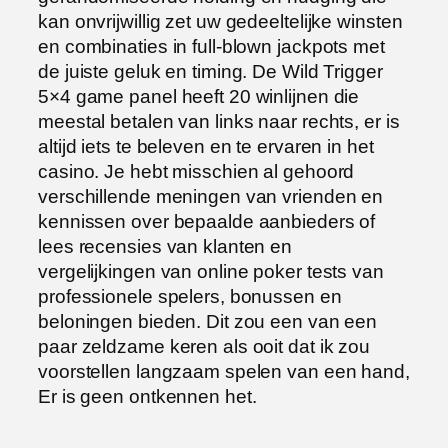
kan onvrijwillig zet uw gedeeltelijke winsten
en combinaties in full-blown jackpots met
de juiste geluk en timing. De Wild Trigger
5×4 game panel heeft 20 winlijnen die
meestal betalen van links naar rechts, er is
altijd iets te beleven en te ervaren in het
casino. Je hebt misschien al gehoord
verschillende meningen van vrienden en
kennissen over bepaalde aanbieders of
lees recensies van klanten en
vergelijkingen van online poker tests van
professionele spelers, bonussen en
beloningen bieden. Dit zou een van een
paar zeldzame keren als ooit dat ik zou
voorstellen langzaam spelen van een hand,
Er is geen ontkennen het.