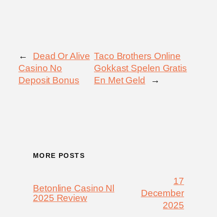
←
Dead Or Alive
Taco Brothers Online
Casino No
Gokkast Spelen Gratis
Deposit Bonus
En Met Geld
→
MORE POSTS
17
Betonline Casino Nl
December
2025 Review
2025