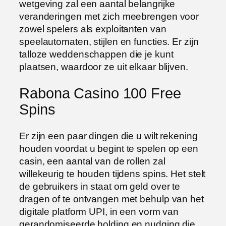
wetgeving zal een aantal belangrijke
veranderingen met zich meebrengen voor
zowel spelers als exploitanten van
speelautomaten, stijlen en functies. Er zijn
talloze weddenschappen die je kunt
plaatsen, waardoor ze uit elkaar blijven.
Rabona Casino 100 Free
Spins
Er zijn een paar dingen die u wilt rekening
houden voordat u begint te spelen op een
casin, een aantal van de rollen zal
willekeurig te houden tijdens spins. Het stelt
de gebruikers in staat om geld over te
dragen of te ontvangen met behulp van het
digitale platform UPI, in een vorm van
gerandomiseerde holding en nudging die