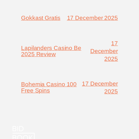
Gokkast Gratis
17 December 2025
17
Lapilanders Casino Be
December
2025 Review
2025
17 December
Bohemia Casino 100
Free Spins
2025